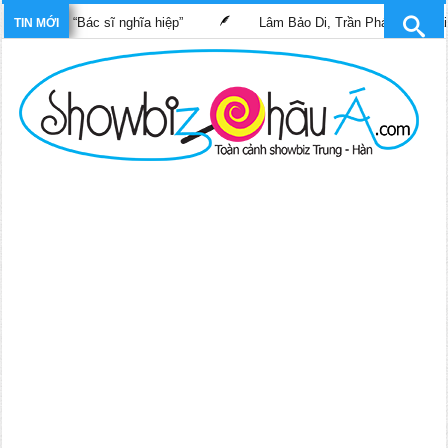
g phim “Bác sĩ nghĩa hiệp”
Lâm Bảo Di, Trần Pháp Dung tái ngộ
TIN MỚI