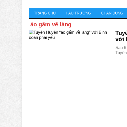
TRANG CHỦ
HẬU TRƯỜNG
CHÂN DUNG
áo gấm về làng
Tuy
với 
Sau 6
Tuyên