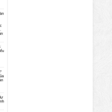
màn
c
…
ần
B
iểu
”
của
àn
dự
ênh