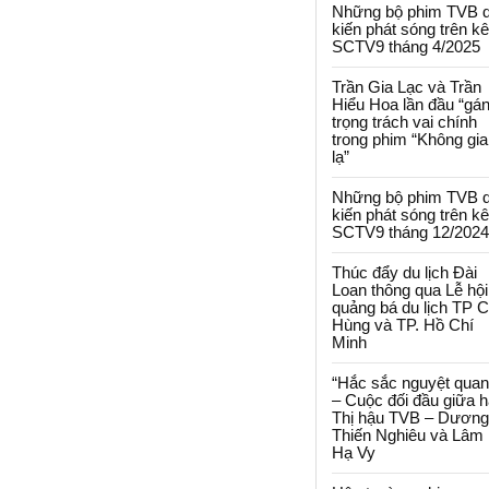
Những bộ phim TVB 
kiến phát sóng trên k
SCTV9 tháng 4/2025
Trần Gia Lạc và Trần
Hiểu Hoa lần đầu “gá
trọng trách vai chính
trong phim “Không gi
lạ”
Những bộ phim TVB 
kiến phát sóng trên k
SCTV9 tháng 12/2024
Thúc đẩy du lịch Đài
Loan thông qua Lễ hội
quảng bá du lịch TP 
Hùng và TP. Hồ Chí
Minh
“Hắc sắc nguyệt quan
– Cuộc đối đầu giữa h
Thị hậu TVB – Dương
Thiến Nghiêu và Lâm
Hạ Vy