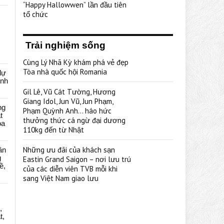
“Happy Hallowwen” lần đầu tiên
tổ chức
Trải nghiệm sống
Cùng Lý Nhã Kỳ khám phá vẻ đẹp
Tòa nhà quốc hội Romania
dự
ênh
Gil Lê, Vũ Cát Tường, Hương
Giang Idol, Jun Vũ, Jun Phạm,
ng
Phạm Quỳnh Anh… háo hức
t
thưởng thức cá ngừ đại dương
oa
110kg đến từ Nhật
Những ưu đãi của khách sạn
ân
g
Eastin Grand Saigon – nơi lưu trú
ề,
của các diễn viên TVB mỗi khi
sang Việt Nam giao lưu
,
t,