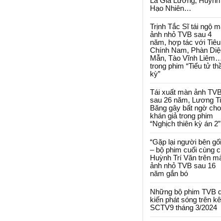
La Gia Lương, Huỳnh
Hạo Nhiên…
Trịnh Tắc Sĩ tái ngộ 
ảnh nhỏ TVB sau 4
năm, hợp tác với Tiêu
Chính Nam, Phàn Diệ
Mẫn, Tào Vĩnh Liêm
trong phim “Tiểu tử th
kỳ”
Tái xuất màn ảnh TV
sau 26 năm, Lương T
Băng gây bất ngờ cho
khán giả trong phim
“Nghịch thiên kỳ án 2”
“Gặp lại người bên gối
– bộ phim cuối cùng 
Huỳnh Trí Văn trên m
ảnh nhỏ TVB sau 16
năm gắn bó
Những bộ phim TVB 
kiến phát sóng trên k
SCTV9 tháng 3/2024