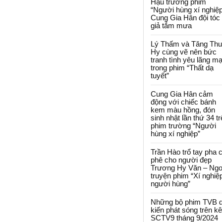
Hậu trường phim
“Người hùng xí nghiệp
Cung Gia Hân đội tóc
giả tắm mưa
Lý Thấm và Tăng Th
Hy cùng vẽ nên bức
tranh tình yêu lãng m
trong phim “Thất dạ
tuyết”
Cung Gia Hân cảm
động với chiếc bánh
kem màu hồng, đón
sinh nhật lần thứ 34 t
phim trường “Người
hùng xí nghiệp”
Trần Hào trổ tay pha 
phê cho người đẹp
Trương Hy Văn – Ngo
truyện phim “Xí nghiệ
người hùng”
Những bộ phim TVB 
kiến phát sóng trên k
SCTV9 tháng 9/2024