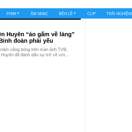
PHIM
ÂM NHẠC
BÊN LỀ
CLIP
TRẢI NGHIỆ
ên Huyên “áo gấm về làng”
Binh đoàn phái yếu
 năm vắng bóng trên màn ảnh TVB,
 Huyên đã đánh dấu sự trở về với…