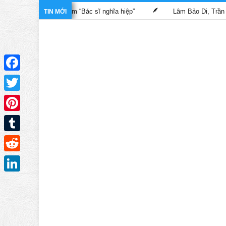
nh trong phim “Bác sĩ nghĩa hiệp”
Lâm Bảo Di, Trần Pháp Dung
TIN MỚI
Facebook
Twitter
Pinterest
Tumblr
Reddit
LinkedIn