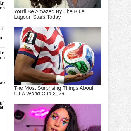
dự
ênh
nh”
an
dự
ênh
Cao
g”
ai