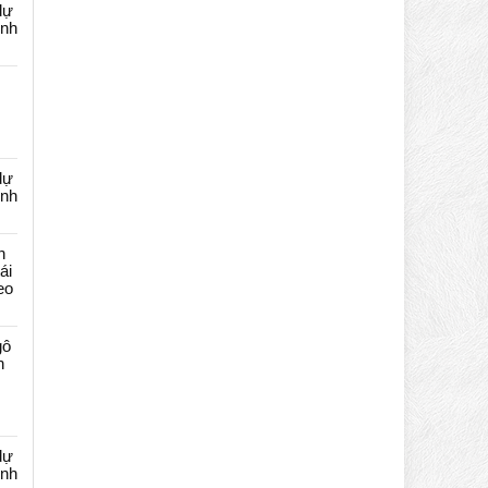
dự
ênh
dự
ênh
n
ái
eo
gô
n
dự
ênh