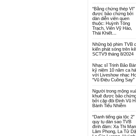
“Bằng chứng thép VI”
được bảo chứng bởi
dàn diễn viên quen
thuộc: Huỳnh Tông
Trạch, Viên Vỹ Hào,
Thái Khiết…
Những bộ phim TVB 
kiến phát sóng trên k
SCTV9 tháng 8/2024
Nhạc sĩ Trịnh Bảo Bà
kỷ niệm 10 năm ca há
với Liveshow nhạc H
“Vũ Điệu Cuồng Say”
Người trong mộng xu
khuê được bảo chứn
bởi cặp đôi Đinh Vũ H
Bành Tiểu Nhiễm
“Danh tiếng gia tộc 2”
quy tụ dàn sao TVB
đình đám: Xa Thi Mạn
Lâm Phong, La Tử Dậ