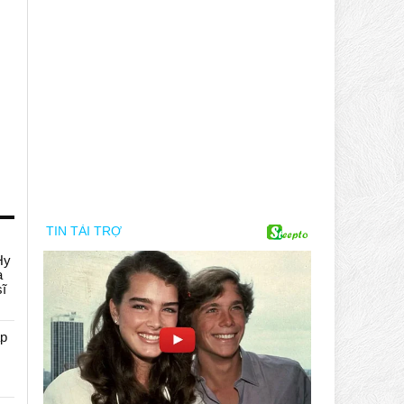
Hy
a
sĩ
áp