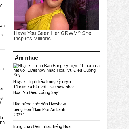
”:
uấn
ạn
Âm nhạc
rên
Nhạc sĩ Trịnh Bảo Bàng kỷ niệm
10 năm ca hát với Liveshow nhạc
cà
Hoa “Vũ Điệu Cuồng Say”
ại
p
Hào hứng chờ đón Liveshow
tiếng Hoa “Năm Mới An Lành
2023”
dự
ênh
Bùng cháy Đêm nhạc tiếng Hoa