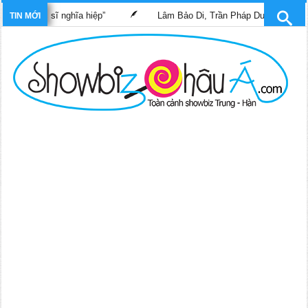
 “Bác sĩ nghĩa hiệp”
Lâm Bảo Di, Trần Pháp Dung tái ngộ màn ả
TIN MỚI