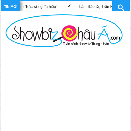
ng phim “Bác sĩ nghĩa hiệp”
Lâm Bảo Di, Trần Pháp Dung tái ng
TIN MỚI