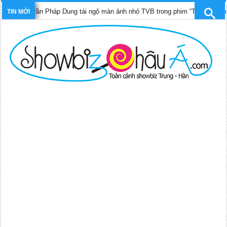
o Di, Trần Pháp Dung tái ngộ màn ảnh nhỏ TVB trong phim “Trinh sát hình s
TIN MỚI