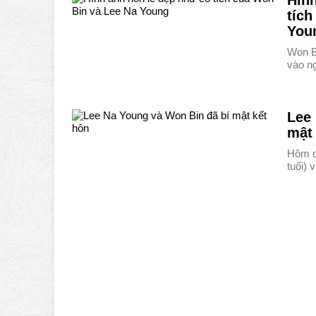
Hình
tích
You
Won B
vào n
Lee
mật
Hôm q
tuổi)