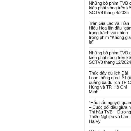
Những bộ phim TVB 
kiến phát sóng trên k
SCTV9 tháng 4/2025
Trần Gia Lạc và Trần
Hiểu Hoa lần đầu “gá
trọng trách vai chính
trong phim “Không gi
lạ”
Những bộ phim TVB 
kiến phát sóng trên k
SCTV9 tháng 12/2024
Thúc đẩy du lịch Đài
Loan thông qua Lễ hội
quảng bá du lịch TP 
Hùng và TP. Hồ Chí
Minh
“Hắc sắc nguyệt quan
– Cuộc đối đầu giữa h
Thị hậu TVB – Dương
Thiến Nghiêu và Lâm
Hạ Vy