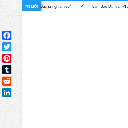
 trong phim “Bác sĩ nghĩa hiệp”
Lâm Bảo Di, Trần Pháp Dung tá
TIN MỚI
Facebook
Twitter
Pinterest
Tumblr
Reddit
LinkedIn