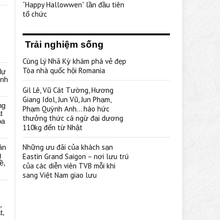
“Happy Hallowwen” lần đầu tiên
tổ chức
Trải nghiệm sống
Cùng Lý Nhã Kỳ khám phá vẻ đẹp
Tòa nhà quốc hội Romania
dự
ênh
Gil Lê, Vũ Cát Tường, Hương
Giang Idol, Jun Vũ, Jun Phạm,
ng
Phạm Quỳnh Anh… háo hức
t
thưởng thức cá ngừ đại dương
oa
110kg đến từ Nhật
Những ưu đãi của khách sạn
ân
g
Eastin Grand Saigon – nơi lưu trú
ề,
của các diễn viên TVB mỗi khi
sang Việt Nam giao lưu
,
t,