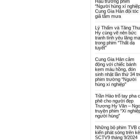
Hậu trường phim
“Người hùng xí nghiệp
Cung Gia Hân đội tóc
giả tắm mưa
Lý Thấm và Tăng Th
Hy cùng vẽ nên bức
tranh tình yêu lãng m
trong phim “Thất dạ
tuyết”
Cung Gia Hân cảm
động với chiếc bánh
kem màu hồng, đón
sinh nhật lần thứ 34 t
phim trường “Người
hùng xí nghiệp”
Trần Hào trổ tay pha 
phê cho người đẹp
Trương Hy Văn – Ngo
truyện phim “Xí nghiệ
người hùng”
Những bộ phim TVB 
kiến phát sóng trên k
SCTV9 tháng 9/2024