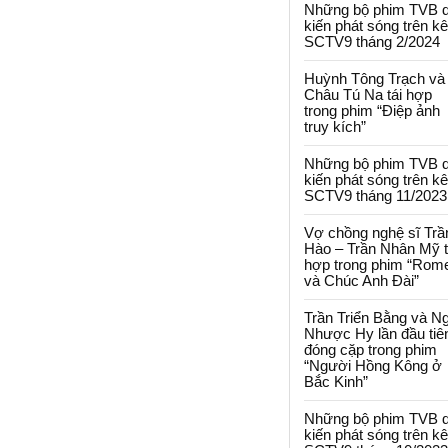
Những bộ phim TVB 
kiến phát sóng trên k
SCTV9 tháng 2/2024
Huỳnh Tông Trạch và
Châu Tú Na tái hợp
trong phim “Điệp ảnh
truy kích”
Những bộ phim TVB 
kiến phát sóng trên k
SCTV9 tháng 11/2023
Vợ chồng nghệ sĩ Trầ
Hào – Trần Nhân Mỹ t
hợp trong phim “Rom
và Chúc Anh Đài”
Trần Triển Bằng và N
Nhược Hy lần đầu tiê
đóng cặp trong phim
“Người Hồng Kông ở
Bắc Kinh”
Những bộ phim TVB 
kiến phát sóng trên k