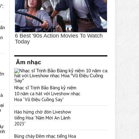
”:
uấn
ạn
Âm nhạc
rên
Nhạc sĩ Trịnh Bảo Bàng kỷ niệm
10 năm ca hát với Liveshow nhạc
cà
Hoa “Vũ Điệu Cuồng Say”
ại
p
Hào hứng chờ đón Liveshow
tiếng Hoa “Năm Mới An Lành
2023”
dự
ênh
Bùng cháy Đêm nhạc tiếng Hoa