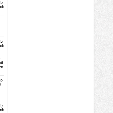
dự
ênh
dự
ênh
n
ái
eo
gô
n
dự
ênh