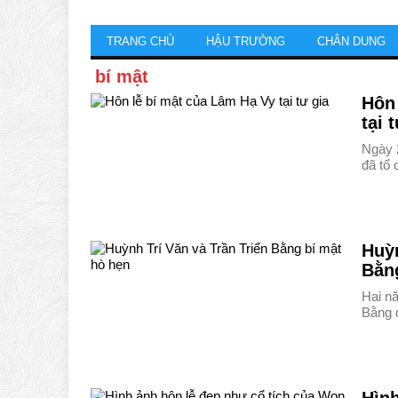
TRANG CHỦ
HẬU TRƯỜNG
CHÂN DUNG
bí mật
Hôn 
tại 
Ngày 
đã tổ
Huỳn
Bằn
Hai nă
Bằng 