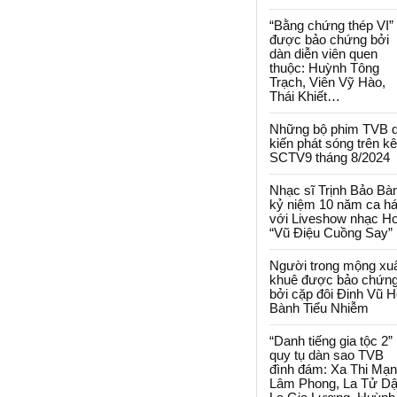
“Bằng chứng thép VI”
được bảo chứng bởi
dàn diễn viên quen
thuộc: Huỳnh Tông
Trạch, Viên Vỹ Hào,
Thái Khiết…
Những bộ phim TVB 
kiến phát sóng trên k
SCTV9 tháng 8/2024
Nhạc sĩ Trịnh Bảo Bà
kỷ niệm 10 năm ca há
với Liveshow nhạc H
“Vũ Điệu Cuồng Say”
Người trong mộng xu
khuê được bảo chứn
bởi cặp đôi Đinh Vũ H
Bành Tiểu Nhiễm
“Danh tiếng gia tộc 2”
quy tụ dàn sao TVB
đình đám: Xa Thi Mạn
Lâm Phong, La Tử Dậ