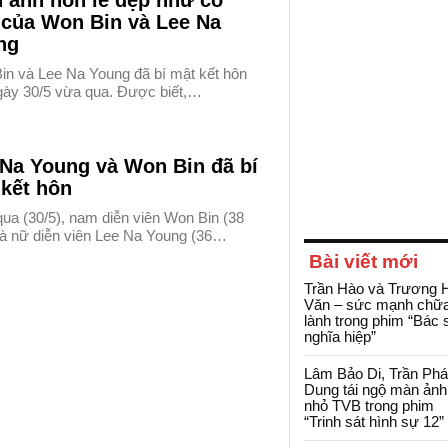
 ảnh hôn lễ đẹp như cổ
 của Won Bin và Lee Na
ng
in và Lee Na Young đã bí mật kết hôn
gày 30/5 vừa qua. Được biết,…
 Na Young và Won Bin đã bí
 kết hôn
ua (30/5), nam diễn viên Won Bin (38
 và nữ diễn viên Lee Na Young (36…
Bài viết mới
Trần Hào và Trương 
Văn – sức mạnh chữ
lành trong phim “Bác 
nghĩa hiệp”
Lâm Bảo Di, Trần Ph
Dung tái ngộ màn ảnh
nhỏ TVB trong phim
“Trinh sát hình sự 12”