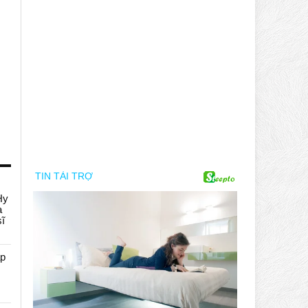
Hy
a
sĩ
áp