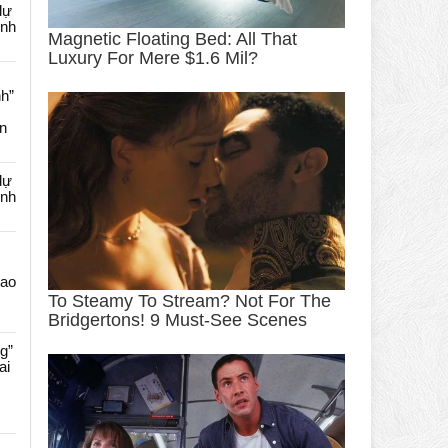
dự
ênh
nh”
an
dự
ênh
Cao
g”
ai