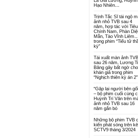
La Gia Lương, Huỳnh
Hạo Nhiên…
Trịnh Tắc Sĩ tái ngộ 
ảnh nhỏ TVB sau 4
năm, hợp tác với Tiêu
Chính Nam, Phàn Diệ
Mẫn, Tào Vĩnh Liêm
trong phim “Tiểu tử th
kỳ”
Tái xuất màn ảnh TV
sau 26 năm, Lương T
Băng gây bất ngờ cho
khán giả trong phim
“Nghịch thiên kỳ án 2”
“Gặp lại người bên gối
– bộ phim cuối cùng 
Huỳnh Trí Văn trên m
ảnh nhỏ TVB sau 16
năm gắn bó
Những bộ phim TVB 
kiến phát sóng trên k
SCTV9 tháng 3/2024