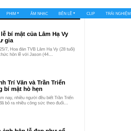
PHIM
ÂM NHẠC
BÊN LỀ
CLIP
TRẢI NGHIỆ
lễ bí mật của Lâm Hạ Vy
tư gia
25/7, Hoa đán TVB Lâm Hạ Vy (28 tuổi)
 chức hôn lễ với Jason (44…
h Trí Văn và Trần Triển
g bí mật hò hẹn
m nay, nhiều người đều biết Trần Triển
đã bỏ ra nhiều công sức theo đuổi…