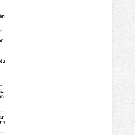
màn
c
…
ần
B
iểu
”
của
àn
dự
ênh