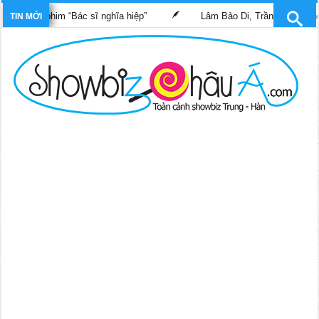
rong phim “Bác sĩ nghĩa hiệp”
Lâm Bảo Di, Trần Pháp Dung tái 
TIN MỚI