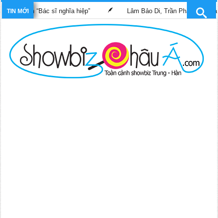
ng phim “Bác sĩ nghĩa hiệp”
Lâm Bảo Di, Trần Pháp Dung tái ng
TIN MỚI