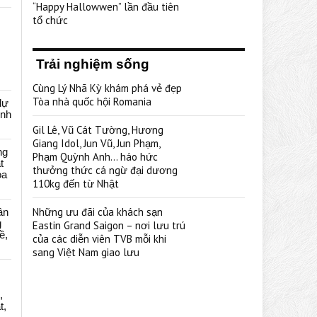
“Happy Hallowwen” lần đầu tiên
tổ chức
Trải nghiệm sống
Cùng Lý Nhã Kỳ khám phá vẻ đẹp
Tòa nhà quốc hội Romania
dự
ênh
Gil Lê, Vũ Cát Tường, Hương
Giang Idol, Jun Vũ, Jun Phạm,
ng
Phạm Quỳnh Anh… háo hức
t
thưởng thức cá ngừ đại dương
oa
110kg đến từ Nhật
Những ưu đãi của khách sạn
ân
g
Eastin Grand Saigon – nơi lưu trú
ề,
của các diễn viên TVB mỗi khi
sang Việt Nam giao lưu
,
t,