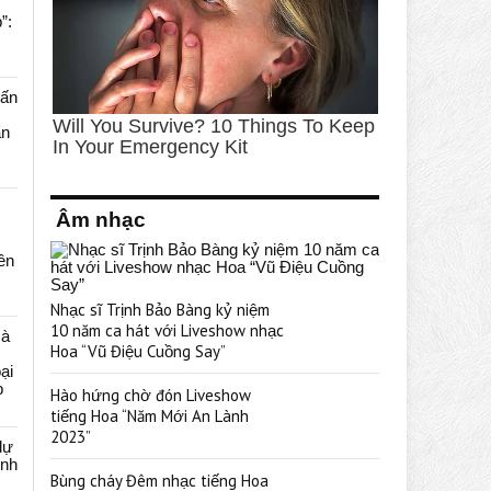
”:
uấn
ạn
Âm nhạc
rên
Nhạc sĩ Trịnh Bảo Bàng kỷ niệm
10 năm ca hát với Liveshow nhạc
cà
Hoa “Vũ Điệu Cuồng Say”
ại
p
Hào hứng chờ đón Liveshow
tiếng Hoa “Năm Mới An Lành
2023”
dự
ênh
Bùng cháy Đêm nhạc tiếng Hoa