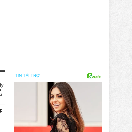
Hy
a
sĩ
áp