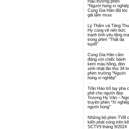
Hậu trường phim
“Người hùng xí nghiệp
Cung Gia Hân đội tóc
giả tắm mưa
Lý Thấm và Tăng Th
Hy cùng vẽ nên bức
tranh tình yêu lãng m
trong phim “Thất dạ
tuyết”
Cung Gia Hân cảm
động với chiếc bánh
kem màu hồng, đón
sinh nhật lần thứ 34 t
phim trường “Người
hùng xí nghiệp”
Trần Hào trổ tay pha 
phê cho người đẹp
Trương Hy Văn – Ngo
truyện phim “Xí nghiệ
người hùng”
Những bộ phim TVB 
kiến phát sóng trên k
SCTV9 tháng 9/2024