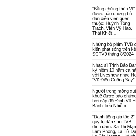
“Bằng chứng thép VI”
được bảo chứng bởi
dàn diễn viên quen
thuộc: Huỳnh Tông
Trạch, Viên Vỹ Hào,
Thái Khiết…
Những bộ phim TVB 
kiến phát sóng trên k
SCTV9 tháng 8/2024
Nhạc sĩ Trịnh Bảo Bà
kỷ niệm 10 năm ca há
với Liveshow nhạc H
“Vũ Điệu Cuồng Say”
Người trong mộng xu
khuê được bảo chứn
bởi cặp đôi Đinh Vũ H
Bành Tiểu Nhiễm
“Danh tiếng gia tộc 2”
quy tụ dàn sao TVB
đình đám: Xa Thi Mạn
Lâm Phong, La Tử Dậ