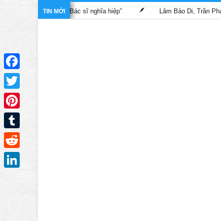
 trong phim “Bác sĩ nghĩa hiệp”
Lâm Bảo Di, Trần Pháp Dung tá
TIN MỚI
Facebook
Twitter
Pinterest
Tumblr
Reddit
LinkedIn