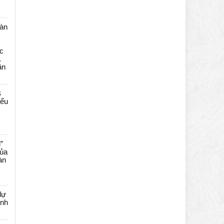
màn
c
…
ần
B
iểu
”
của
àn
dự
ênh