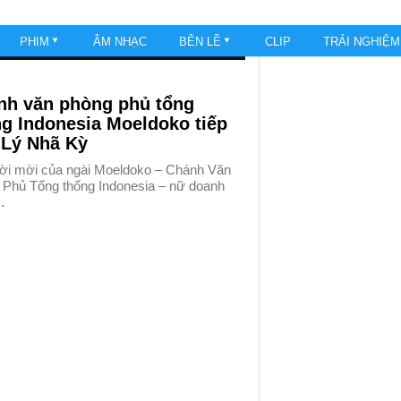
PHIM
ÂM NHẠC
BÊN LỀ
CLIP
TRẢI NGHIỆ
nh văn phòng phủ tổng
g Indonesia Moeldoko tiếp
 Lý Nhã Kỳ
lời mời của ngài Moeldoko – Chánh Văn
 Phủ Tổng thống Indonesia – nữ doanh
…