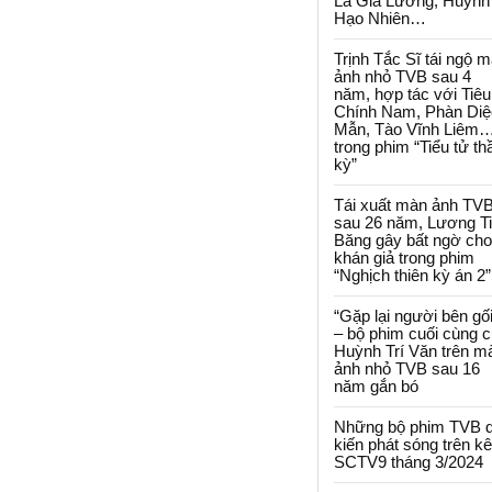
La Gia Lương, Huỳnh
Hạo Nhiên…
Trịnh Tắc Sĩ tái ngộ 
ảnh nhỏ TVB sau 4
năm, hợp tác với Tiêu
Chính Nam, Phàn Diệ
Mẫn, Tào Vĩnh Liêm
trong phim “Tiểu tử th
kỳ”
Tái xuất màn ảnh TV
sau 26 năm, Lương T
Băng gây bất ngờ cho
khán giả trong phim
“Nghịch thiên kỳ án 2”
“Gặp lại người bên gối
– bộ phim cuối cùng 
Huỳnh Trí Văn trên m
ảnh nhỏ TVB sau 16
năm gắn bó
Những bộ phim TVB 
kiến phát sóng trên k
SCTV9 tháng 3/2024