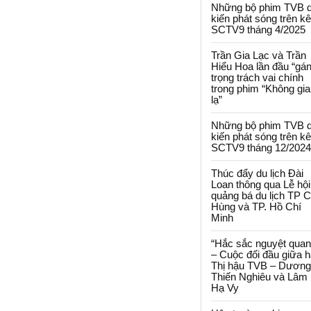
Những bộ phim TVB 
kiến phát sóng trên k
SCTV9 tháng 4/2025
Trần Gia Lạc và Trần
Hiểu Hoa lần đầu “gá
trọng trách vai chính
trong phim “Không gi
lạ”
Những bộ phim TVB 
kiến phát sóng trên k
SCTV9 tháng 12/2024
Thúc đẩy du lịch Đài
Loan thông qua Lễ hội
quảng bá du lịch TP 
Hùng và TP. Hồ Chí
Minh
“Hắc sắc nguyệt quan
– Cuộc đối đầu giữa h
Thị hậu TVB – Dương
Thiến Nghiêu và Lâm
Hạ Vy