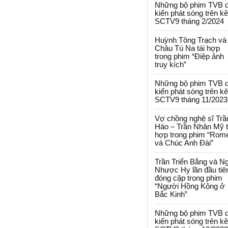
Những bộ phim TVB 
kiến phát sóng trên k
SCTV9 tháng 2/2024
Huỳnh Tông Trạch và
Châu Tú Na tái hợp
trong phim “Điệp ảnh
truy kích”
Những bộ phim TVB 
kiến phát sóng trên k
SCTV9 tháng 11/2023
Vợ chồng nghệ sĩ Trầ
Hào – Trần Nhân Mỹ t
hợp trong phim “Rom
và Chúc Anh Đài”
Trần Triển Bằng và N
Nhược Hy lần đầu tiê
đóng cặp trong phim
“Người Hồng Kông ở
Bắc Kinh”
Những bộ phim TVB 
kiến phát sóng trên k