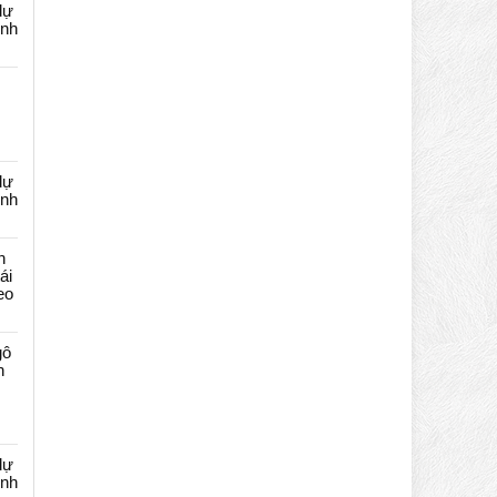
dự
ênh
dự
ênh
n
ái
eo
gô
n
dự
ênh