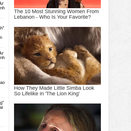
dự
ênh
nh”
an
dự
ênh
Cao
g”
ai