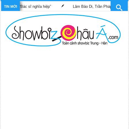
phim “Bác sĩ nghĩa hiệp”
Lâm Bảo Di, Trần Pháp Dung tái ngộ m
TIN MỚI