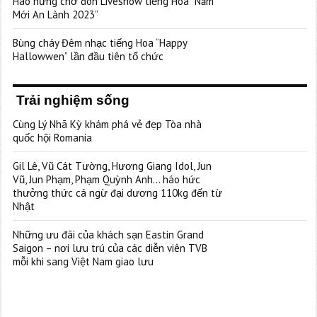
Hào hứng chờ đón Liveshow tiếng Hoa “Năm
Mới An Lành 2023”
Bùng cháy Đêm nhạc tiếng Hoa “Happy
Hallowwen” lần đầu tiên tổ chức
Trải nghiệm sống
Cùng Lý Nhã Kỳ khám phá vẻ đẹp Tòa nhà
quốc hội Romania
Gil Lê, Vũ Cát Tường, Hương Giang Idol, Jun
Vũ, Jun Phạm, Phạm Quỳnh Anh… háo hức
thưởng thức cá ngừ đại dương 110kg đến từ
Nhật
Những ưu đãi của khách sạn Eastin Grand
Saigon – nơi lưu trú của các diễn viên TVB
mỗi khi sang Việt Nam giao lưu