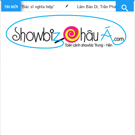
phim “Bác sĩ nghĩa hiệp”
Lâm Bảo Di, Trần Pháp Dung tái ngộ m
TIN MỚI