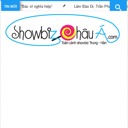
 phim “Bác sĩ nghĩa hiệp”
Lâm Bảo Di, Trần Pháp Dung tái ngộ 
TIN MỚI