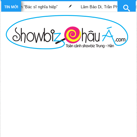
g phim “Bác sĩ nghĩa hiệp”
Lâm Bảo Di, Trần Pháp Dung tái ngộ
TIN MỚI