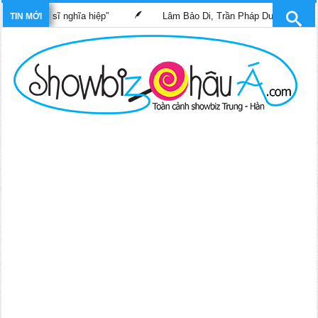
m “Bác sĩ nghĩa hiệp”
Lâm Bảo Di, Trần Pháp Dung tái ngộ màn 
TIN MỚI