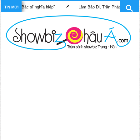
phim “Bác sĩ nghĩa hiệp”
Lâm Bảo Di, Trần Pháp Dung tái ngộ m
TIN MỚI