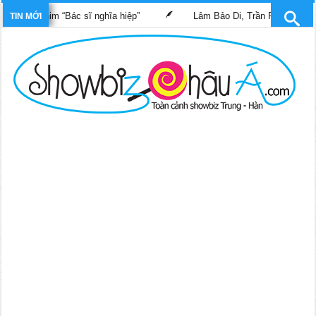
ng phim “Bác sĩ nghĩa hiệp”
Lâm Bảo Di, Trần Pháp Dung tái ng
TIN MỚI