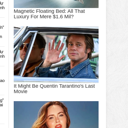
dự
ênh
nh”
an
dự
ênh
Cao
g”
ai