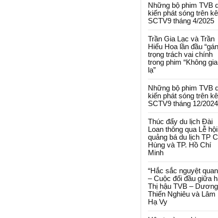
Những bộ phim TVB 
kiến phát sóng trên k
SCTV9 tháng 4/2025
Trần Gia Lạc và Trần
Hiểu Hoa lần đầu “gá
trọng trách vai chính
trong phim “Không gi
lạ”
Những bộ phim TVB 
kiến phát sóng trên k
SCTV9 tháng 12/2024
Thúc đẩy du lịch Đài
Loan thông qua Lễ hội
quảng bá du lịch TP 
Hùng và TP. Hồ Chí
Minh
“Hắc sắc nguyệt quan
– Cuộc đối đầu giữa h
Thị hậu TVB – Dương
Thiến Nghiêu và Lâm
Hạ Vy