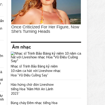
”:
uấn
ạn
Âm nhạc
rên
Nhạc sĩ Trịnh Bảo Bàng kỷ niệm
10 năm ca hát với Liveshow nhạc
cà
Hoa “Vũ Điệu Cuồng Say”
ại
p
Hào hứng chờ đón Liveshow
tiếng Hoa “Năm Mới An Lành
2023”
dự
ênh
Bùng cháy Đêm nhạc tiếng Hoa