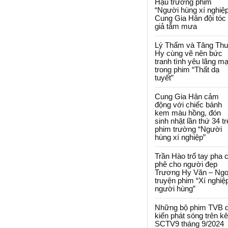
Hậu trường phim
“Người hùng xí nghiệp
Cung Gia Hân đội tóc
giả tắm mưa
Lý Thấm và Tăng Th
Hy cùng vẽ nên bức
tranh tình yêu lãng m
trong phim “Thất dạ
tuyết”
Cung Gia Hân cảm
động với chiếc bánh
kem màu hồng, đón
sinh nhật lần thứ 34 t
phim trường “Người
hùng xí nghiệp”
Trần Hào trổ tay pha 
phê cho người đẹp
Trương Hy Văn – Ngo
truyện phim “Xí nghiệ
người hùng”
Những bộ phim TVB 
kiến phát sóng trên k
SCTV9 tháng 9/2024