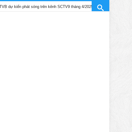
n phát sóng trên kênh SCTV9 tháng 4/2025
Trần Gia Lạc và Trầ