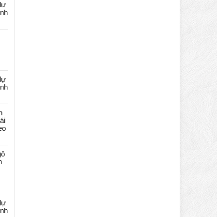
dự
ênh
dự
ênh
n
ái
eo
gô
n
dự
ênh