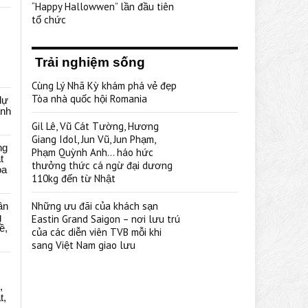
“Happy Hallowwen” lần đầu tiên
tổ chức
Trải nghiệm sống
Cùng Lý Nhã Kỳ khám phá vẻ đẹp
Tòa nhà quốc hội Romania
dự
ênh
Gil Lê, Vũ Cát Tường, Hương
Giang Idol, Jun Vũ, Jun Phạm,
ng
Phạm Quỳnh Anh… háo hức
t
thưởng thức cá ngừ đại dương
oa
110kg đến từ Nhật
Những ưu đãi của khách sạn
ân
g
Eastin Grand Saigon – nơi lưu trú
ề,
của các diễn viên TVB mỗi khi
sang Việt Nam giao lưu
,
t,