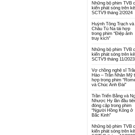
Những bộ phim TVB 
kiến phát sóng trên k
SCTV9 tháng 2/2024
Huỳnh Tông Trạch và
Châu Tú Na tái hợp
trong phim “Điệp ảnh
truy kích”
Những bộ phim TVB 
kiến phát sóng trên k
SCTV9 tháng 11/2023
Vợ chồng nghệ sĩ Trầ
Hào – Trần Nhân Mỹ t
hợp trong phim “Rom
và Chúc Anh Đài”
Trần Triển Bằng và N
Nhược Hy lần đầu tiê
đóng cặp trong phim
“Người Hồng Kông ở
Bắc Kinh”
Những bộ phim TVB 
kiến phát sóng trên k