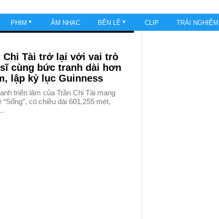
PHIM
ÂM NHẠC
BÊN LỀ
CLIP
TRẢI NGHIỆ
 Chi Tài trở lại với vai trò
sĩ cùng bức tranh dài hơn
, lập kỷ lục Guinness
anh triển lãm của Trần Chi Tài mang
 “Sống”, có chiều dài 601,255 mét,
…