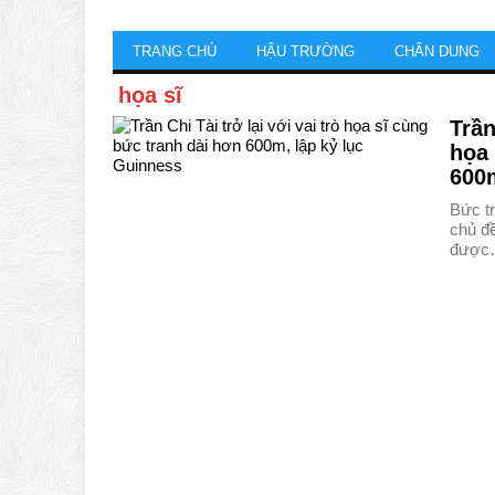
TRANG CHỦ
HẬU TRƯỜNG
CHÂN DUNG
họa sĩ
Trần
họa 
600m
Bức tr
chủ đề
được