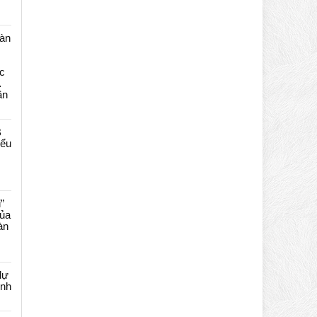
màn
c
…
ần
B
iểu
”
của
àn
dự
ênh