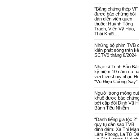
“Bằng chứng thép VI”
được bảo chứng bởi
dàn diễn viên quen
thuộc: Huỳnh Tông
Trạch, Viên Vỹ Hào,
Thái Khiết…
Những bộ phim TVB 
kiến phát sóng trên k
SCTV9 tháng 8/2024
Nhạc sĩ Trịnh Bảo Bà
kỷ niệm 10 năm ca há
với Liveshow nhạc H
“Vũ Điệu Cuồng Say”
Người trong mộng xu
khuê được bảo chứn
bởi cặp đôi Đinh Vũ H
Bành Tiểu Nhiễm
“Danh tiếng gia tộc 2”
quy tụ dàn sao TVB
đình đám: Xa Thi Mạn
Lâm Phong, La Tử Dậ