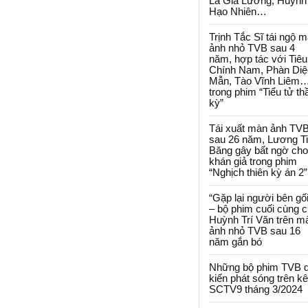
La Gia Lương, Huỳnh
Hạo Nhiên…
Trịnh Tắc Sĩ tái ngộ 
ảnh nhỏ TVB sau 4
năm, hợp tác với Tiêu
Chính Nam, Phàn Diệ
Mẫn, Tào Vĩnh Liêm
trong phim “Tiểu tử th
kỳ”
Tái xuất màn ảnh TV
sau 26 năm, Lương T
Băng gây bất ngờ cho
khán giả trong phim
“Nghịch thiên kỳ án 2”
“Gặp lại người bên gối
– bộ phim cuối cùng 
Huỳnh Trí Văn trên m
ảnh nhỏ TVB sau 16
năm gắn bó
Những bộ phim TVB 
kiến phát sóng trên k
SCTV9 tháng 3/2024