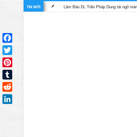
 nghĩa hiệp”
Lâm Bảo Di, Trần Pháp Dung tái ngộ màn ảnh nhỏ T
TIN MỚI
Facebook
Twitter
Pinterest
Tumblr
Reddit
LinkedIn