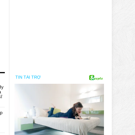
Hy
a
sĩ
áp