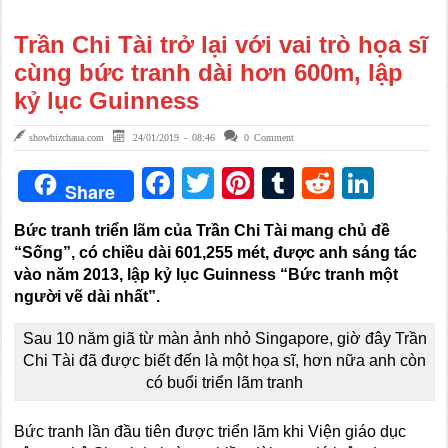
Trần Chi Tài trở lại với vai trò họa sĩ
cùng bức tranh dài hơn 600m, lập
kỷ lục Guinness
showbizchaua.com
24/01/2019 - 08:46
0 Comment
Facebook
Twitter
Pinterest
Tumblr
Reddit
Link
Share
Bức tranh triển lãm của Trần Chi Tài mang chủ đề
“Sống”
, có chiều
dài 601,255 mét
,
được
anh
sáng tác
vào năm 2013, lập kỷ lục Guinness “Bức tranh một
người vẽ dài nhất”.
Sau 10 năm giã từ màn ảnh nhỏ Singapore, giờ đây Trần
Chi Tài đã được biết đến là một họa sĩ, hơn nữa anh còn
có buổi triển lãm tranh
Bức tranh lần đầu tiên được triển lãm khi Viện giáo dục