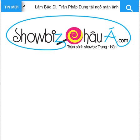
Lâm Bảo Di, Trần Pháp Dung tái ngộ màn ảnh nhỏ TVB trong phim “T
TIN MỚI