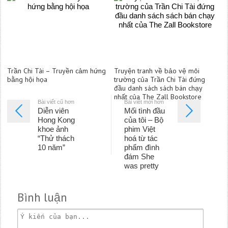
Trần Chi Tài – Truyền cảm hứng
Truyện tranh về bảo vệ môi
bằng hội họa
trường của Trần Chi Tài đứng
đầu danh sách sách bán chạy
nhất của The Zall Bookstore
Bài viết cũ hơn
Bài viết mới hơn
Diễn viên
Mối tình đầu
Hong Kong
của tôi – Bộ
khoe ảnh
phim Việt
“Thử thách
hoá từ tác
10 năm”
phẩm đình
đám She
was pretty
Bình luận