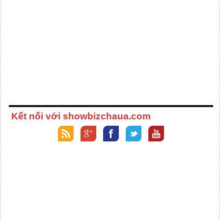
Kết nối với showbizchaua.com