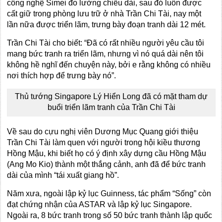
công nghệ Simei đo lường chiều dài, sau đó luôn được
cất giữ trong phòng lưu trữ ở nhà Trần Chi Tài, nay một
lần nữa được triển lãm, trưng bày đoạn tranh dài 12 mét.
Trần Chi Tài cho biết: “Đã có rất nhiều người yêu cầu tôi
mang bức tranh ra triển lãm, nhưng vì nó quá dài nên tôi
không hề nghĩ đến chuyện này, bởi e rằng không có nhiều
nơi thích hợp để trưng bày nó”.
Thủ tướng Singapore Lý Hiển Long đã có mặt tham dự
buổi triển lãm tranh của Trần Chi Tài
Về sau do cựu nghị viên Dương Mục Quang giới thiệu
Trần Chi Tài làm quen với người trong hội kiều thương
Hồng Mậu, khi biết họ có ý định xây dựng cầu Hồng Mậu
(Ang Mo Kio) thành một thắng cảnh, anh đã để bức tranh
dài của mình “tái xuất giang hồ”.
Năm xưa, ngoài lập kỷ lục Guinness, tác phẩm “Sống” còn
đạt chứng nhận của ASTAR và lập kỷ lục Singapore.
Ngoài ra, 8 bức tranh trong số 50 bức tranh thành lập quốc