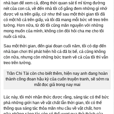
nhà bạn để xem cá, đồng thời quan sát tỉ mỉ từng đường
nét của con cá, về đến nhà tôi cố gắng đem những gì nhớ
được vẽ ra trên giấy, cứ như thế sau một thời gian tôi đã
có một hồ cá trên giấy, và tôi đã mang mỗi bức vẽ treo trên
tường. Hơn nữa, từ đó tôi cũng mãn nguyện với những
mong muốn của mình, không còn đòi hỏi cha mẹ cho tôi
nuôi cá nữa.
Sau một thời gian, đến giai đoạn cuối năm, tôi có dịp đến
nhà bạn chơi thì phát hiện hồ cá đã bị bể, cá cũng không
còn nữa, nhưng còn những bức tranh vẽ cá của tôi thì vẫn
treo trên tường.
Trần Chi Tài còn cho biết thêm, hiện nay anh đang hoàn
thành công đoạn hậu kỳ của cuốn truyện tranh, sẽ sớm ra
mắt đọc giả trong nay mai
Lúc này, tôi mới nhận thức được rằng, sáng tác có thể bức
phá những giới hạn về vật chất lẫn thời gian, tôi có thể
thông qua sáng tác thỏa mãn nhu cầu về vật chất, hơn
nữa những sáng tác còn có thể vượt qua thử thách của