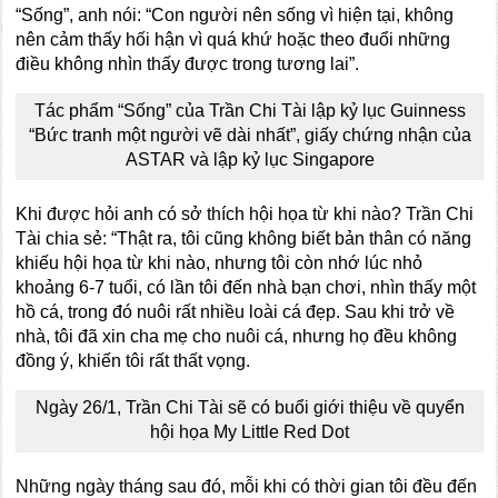
“Sống”, anh nói: “Con người nên sống vì hiện tại, không
nên cảm thấy hối hận vì quá khứ hoặc theo đuổi những
điều không nhìn thấy được trong tương lai”.
Tác phẩm “Sống” của Trần Chi Tài lập kỷ lục Guinness
“Bức tranh một người vẽ dài nhất”, giấy chứng nhận của
ASTAR và lập kỷ lục Singapore
Khi được hỏi anh có sở thích hội họa từ khi nào? Trần Chi
Tài chia sẻ: “Thật ra, tôi cũng không biết bản thân có năng
khiếu hội họa từ khi nào, nhưng tôi còn nhớ lúc nhỏ
khoảng 6-7 tuổi, có lần tôi đến nhà bạn chơi, nhìn thấy một
hồ cá, trong đó nuôi rất nhiều loài cá đẹp. Sau khi trở về
nhà, tôi đã xin cha mẹ cho nuôi cá, nhưng họ đều không
đồng ý, khiến tôi rất thất vọng.
Ngày 26/1, Trần Chi Tài sẽ có buổi giới thiệu về quyển
hội họa My Little Red Dot
Những ngày tháng sau đó, mỗi khi có thời gian tôi đều đến