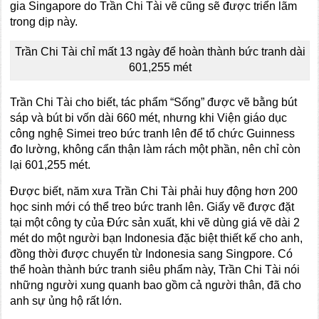
gia Singapore do Trần Chi Tài vẽ cũng sẽ được triển lãm
trong dịp này.
Trần Chi Tài chỉ mất 13 ngày để hoàn thành bức tranh dài
601,255 mét
Trần Chi Tài cho biết, tác phẩm “Sống” được vẽ bằng bút
sáp và bút bi vốn dài 660 mét, nhưng khi Viện giáo dục
công nghệ Simei treo bức tranh lên để tổ chức Guinness
đo lường, không cẩn thận làm rách một phần, nên chỉ còn
lại 601,255 mét.
Được biết, năm xưa Trần Chi Tài phải huy động hơn 200
học sinh mới có thể treo bức tranh lên. Giấy vẽ được đặt
tại một công ty của Đức sản xuất, khi vẽ dùng giá vẽ dài 2
mét do một người bạn Indonesia đặc biệt thiết kế cho anh,
đồng thời được chuyển từ Indonesia sang Singpore. Có
thể hoàn thành bức tranh siêu phẩm này, Trần Chi Tài nói
những người xung quanh bao gồm cả người thân, đã cho
anh sự ủng hộ rất lớn.