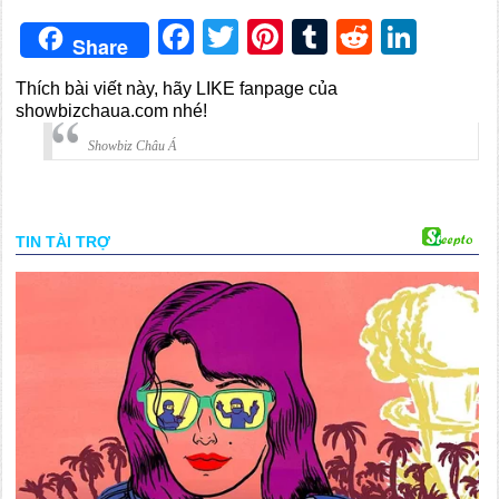
Facebook
Twitter
Pinterest
Tumblr
Reddit
Link
Share
Thích bài viết này, hãy LIKE fanpage của
showbizchaua.com nhé!
Showbiz Châu Á