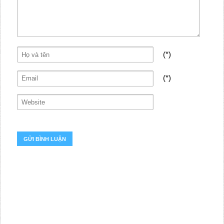
(*)
(*)