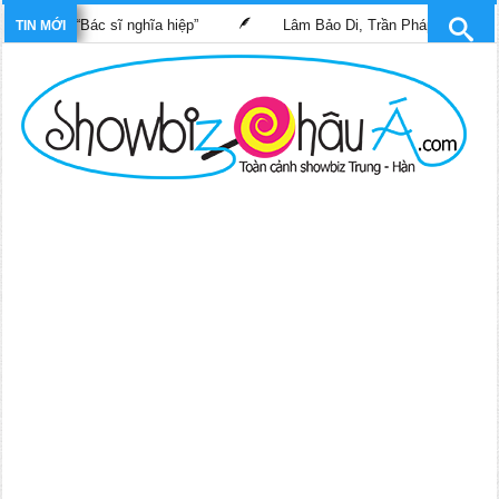
phim “Bác sĩ nghĩa hiệp”
Lâm Bảo Di, Trần Pháp Dung tái ngộ m
TIN MỚI