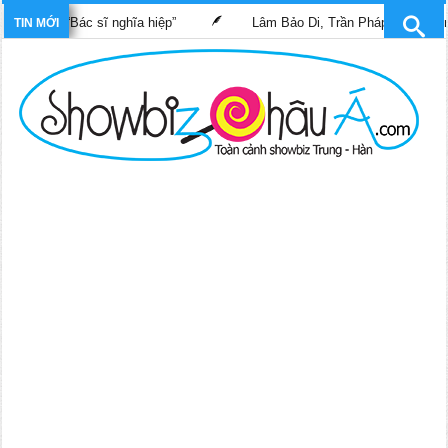
phim “Bác sĩ nghĩa hiệp”
Lâm Bảo Di, Trần Pháp Dung tái ngộ m
TIN MỚI