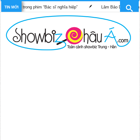
 lành trong phim “Bác sĩ nghĩa hiệp”
Lâm Bảo Di, Trần Pháp Du
TIN MỚI