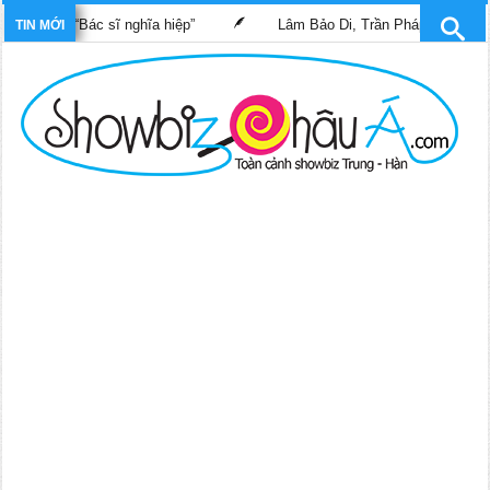
him “Bác sĩ nghĩa hiệp”
Lâm Bảo Di, Trần Pháp Dung tái ngộ mà
TIN MỚI