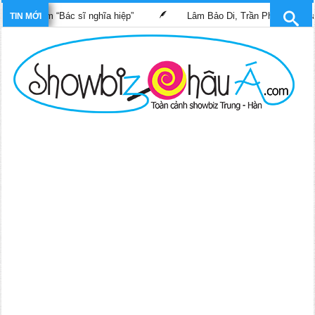
ng phim “Bác sĩ nghĩa hiệp”
Lâm Bảo Di, Trần Pháp Dung tái ng
TIN MỚI