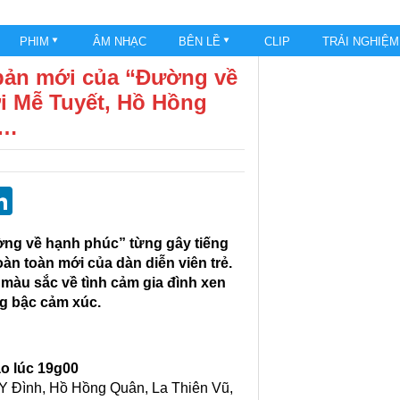
PHIM
ÂM NHẠC
BÊN LỀ
CLIP
TRẢI NGHIỆ
 bản mới của “Đường về
i Mễ Tuyết, Hồ Hồng
ũ…
st
blr
eddit
LinkedIn
ờng về hạnh phúc” từng gây tiếng
oàn toàn mới
của dàn diễn viên trẻ.
màu sắc về tình cảm gia đình xen
ng bậc cảm xúc.
ào lúc 19g00
 Y Đình, Hồ Hồng Quân, La Thiên Vũ,