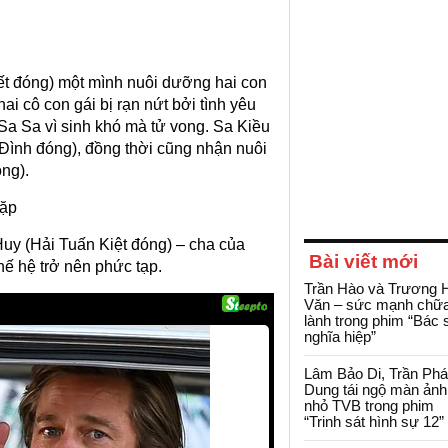
ết đóng) một mình nuôi dưỡng hai con
ai cô con gái bị rạn nứt bởi tình yêu
 Sa Sa vì sinh khó mà tử vong. Sa Kiều
ình đóng), đồng thời cũng nhận nuôi
ng).
cặp
Huy (Hải Tuấn Kiệt đóng) – cha của
Bài viết mới
hế hệ trở nên phức tạp.
Trần Hào và Trương 
Văn – sức mạnh chữ
lành trong phim “Bác 
nghĩa hiệp”
Lâm Bảo Di, Trần Ph
Dung tái ngộ màn ảnh
nhỏ TVB trong phim
“Trinh sát hình sự 12”