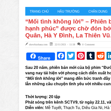
TRANG CHỦ
HẬU TRƯỜNG
CHÂN DUNG
“Mối tình không lời” – Phiên
hạnh phúc” được chờ đón bở
Quân, Hà Y Đình, La Thiên V
showbizchaua.com
22/11/2021 - 11:58
0 Comment
Facebook
Twitter
Pintere
Tum
R
Share
Sau 20 năm, phiên bản mới của bộ phim “Đư
vang nay tái hiện với
phong cách
diễn xuất
h
“Mối tình không lời”
mang đến bức tranh đầy 
lẫn những câu chuyện tình yêu với nhiều cu
Thời lượng:
20 tập
Phát sóng trên kênh SCTV9, từ ngày 22.11, v
Diễn viên:
Mễ Tuyết, Thạch Tu, Diêu Gia Ni, Hà