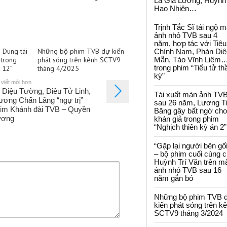
La Gia Lương, Huỳnh
Hạo Nhiên…
Trịnh Tắc Sĩ tái ngộ 
ảnh nhỏ TVB sau 4
năm, hợp tác với Tiêu
 Dung tái
Những bộ phim TVB dự kiến
Chính Nam, Phàn Diệ
trong
phát sóng trên kênh SCTV9
Mẫn, Tào Vĩnh Liêm
trong phim “Tiểu tử th
ự 12”
tháng 4/2025
kỳ”
 viết mới hơn
 Diệu Tường, Diêu Tử Linh,
Tái xuất màn ảnh TV
ương Chấn Lãng “ngự trị”
sau 26 năm, Lương T
im Khánh đài TVB – Quyền
Băng gây bất ngờ cho
ương
khán giả trong phim
“Nghịch thiên kỳ án 2”
“Gặp lại người bên gối
– bộ phim cuối cùng 
Huỳnh Trí Văn trên m
ảnh nhỏ TVB sau 16
năm gắn bó
Những bộ phim TVB 
kiến phát sóng trên k
SCTV9 tháng 3/2024