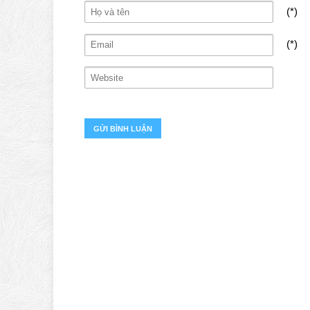
(*)
(*)