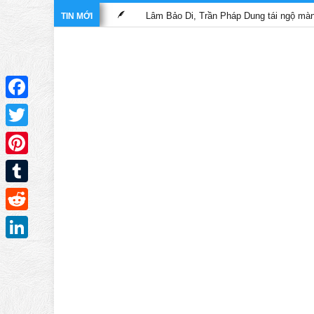
nghĩa hiệp”
Lâm Bảo Di, Trần Pháp Dung tái ngộ màn ảnh nhỏ TV
TIN MỚI
Facebook
Twitter
Pinterest
Tumblr
Reddit
LinkedIn