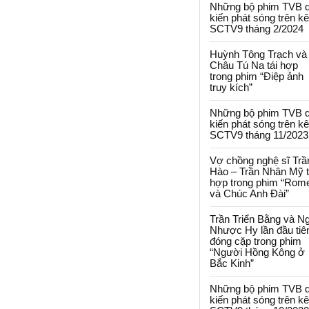
Những bộ phim TVB 
kiến phát sóng trên k
SCTV9 tháng 2/2024
Huỳnh Tông Trạch và
Châu Tú Na tái hợp
trong phim “Điệp ảnh
truy kích”
Những bộ phim TVB 
kiến phát sóng trên k
SCTV9 tháng 11/2023
Vợ chồng nghệ sĩ Trầ
Hào – Trần Nhân Mỹ t
hợp trong phim “Rom
và Chúc Anh Đài”
Trần Triển Bằng và N
Nhược Hy lần đầu tiê
đóng cặp trong phim
“Người Hồng Kông ở
Bắc Kinh”
Những bộ phim TVB 
kiến phát sóng trên k