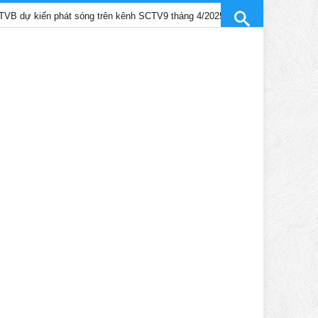
 phát sóng trên kênh SCTV9 tháng 4/2025
Trần Gia Lạc và Trần