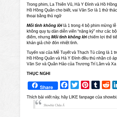
Trong phim, La Thiên Vũ, Hà Y Đình và Hồ Hồng 
Hồ Hồng Quân cho biết, vai Văn Sơ là 1 thử thách
thoại bằng thủ ngữ
Mối tình không lời
là 1 trong 4 bộ phim mừng l
không quy tụ dàn diễn viên “nặng ký” như các b
điểm, nhưng
Mối tình không lời
chiếm lợi thế t
khán giả chờ đón nhiệt tình.
Tuyến vai của Mễ Tuyết và Thạch Tú cũng là 1 
Hồ Hồng Quân và Hà Y Đình đều thú nhận có áp l
Văn Sơ và Quân Hảo của Trương Trí Lâm và Xa
THỤC NGHI
Facebook
Twitter
Pintere
Tum
R
Share
Thích bài viết này, hãy LIKE fanpage của showb
Showbiz Châu Á