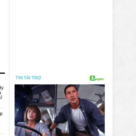
Hy
a
sĩ
áp