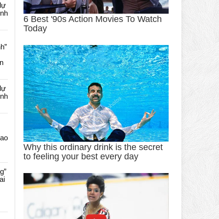
dự
ênh
nh”
an
dự
ênh
Cao
g”
ai