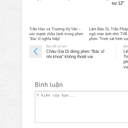
Trần Hào và Trương Hy Văn –
Lâm Bảo Di, Trần Pháp
sức mạnh chữa lành trong phim
ngộ màn ảnh nhỏ TVB 
“Bác sĩ nghĩa hiệp”
phim “Trinh sát hình s
Bài viết cũ hơn
Bài
Châu Gia Di đóng phim “Bác sĩ
Lê
nhi khoa” không thoát vai
Tr
ph
v
Bình luận