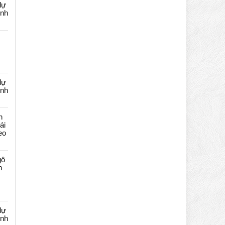
dự
ênh
dự
ênh
n
ái
eo
gô
n
dự
ênh