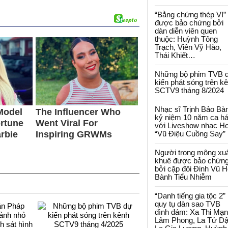
“Bằng chứng thép VI”
được bảo chứng bởi
dàn diễn viên quen
thuộc: Huỳnh Tông
Trạch, Viên Vỹ Hào,
Thái Khiết…
Những bộ phim TVB 
kiến phát sóng trên k
SCTV9 tháng 8/2024
Nhạc sĩ Trịnh Bảo Bà
kỷ niệm 10 năm ca há
với Liveshow nhạc H
“Vũ Điệu Cuồng Say”
Người trong mộng xu
khuê được bảo chứn
bởi cặp đôi Đinh Vũ H
Bành Tiểu Nhiễm
“Danh tiếng gia tộc 2”
quy tụ dàn sao TVB
đình đám: Xa Thi Mạn
Lâm Phong, La Tử Dậ