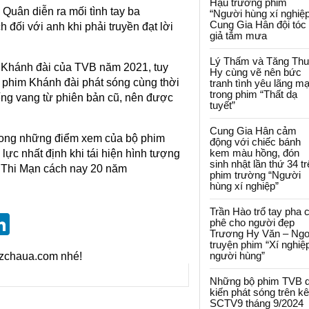
Hậu trường phim
Quân diễn ra mối tình tay ba
“Người hùng xí nghiệp
Cung Gia Hân đội tóc
 đối với anh khi phải truyền đạt lời
giả tắm mưa
Lý Thấm và Tăng Th
ễ Khánh đài của TVB năm 2021, tuy
Hy cùng vẽ nên bức
ộ phim Khánh đài phát sóng cùng thời
tranh tình yêu lãng m
trong phim “Thất dạ
iếng vang từ phiên bản cũ, nên được
tuyết”
Cung Gia Hân cảm
trong những điểm xem của bộ phim
động với chiếc bánh
kem màu hồng, đón
ực nhất định khi tái hiện hình tượng
sinh nhật lần thứ 34 t
 Thi Mạn cách nay 20 năm
phim trường “Người
hùng xí nghiệp”
Trần Hào trổ tay pha 
st
blr
eddit
LinkedIn
phê cho người đẹp
Trương Hy Văn – Ngo
truyện phim “Xí nghiệ
người hùng”
izchaua.com nhé!
Những bộ phim TVB 
kiến phát sóng trên k
SCTV9 tháng 9/2024