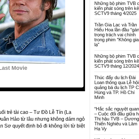
Những bộ phim TVB 
kiến phát sóng trên k
SCTV9 tháng 4/2025
Trần Gia Lạc và Trần
Hiểu Hoa lần đầu “gá
trọng trách vai chính
trong phim “Không gi
lạ”
Những bộ phim TVB 
kiến phát sóng trên k
SCTV9 tháng 12/2024
Thúc đẩy du lịch Đài
Loan thông qua Lễ hội
quảng bá du lịch TP 
Hùng và TP. Hồ Chí
Minh
“Hắc sắc nguyệt quan
i trẻ tài cao – Tư Đồ Lễ Tín (La
– Cuộc đối đầu giữa h
Thị hậu TVB – Dương
Quân Hảo từ lâu nhưng không dám ngỏ
Thiến Nghiêu và Lâm
 Sơ quyết định bỏ đi không lời từ biệt
Hạ Vy