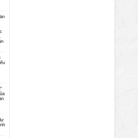
màn
c
…
ần
B
iểu
”
của
àn
dự
ênh