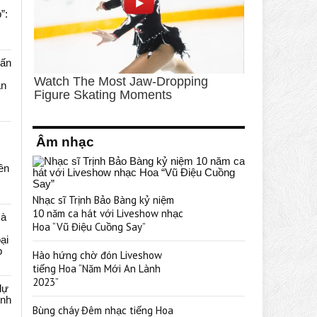
”:
uấn
ạn
Âm nhạc
rên
Nhạc sĩ Trịnh Bảo Bàng kỷ niệm
10 năm ca hát với Liveshow nhạc
cà
Hoa “Vũ Điệu Cuồng Say”
ại
p
Hào hứng chờ đón Liveshow
tiếng Hoa “Năm Mới An Lành
2023”
dự
ênh
Bùng cháy Đêm nhạc tiếng Hoa