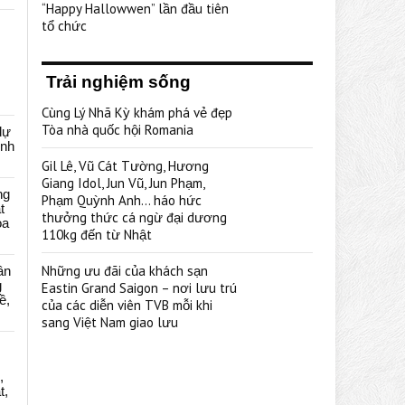
“Happy Hallowwen” lần đầu tiên
tổ chức
Trải nghiệm sống
Cùng Lý Nhã Kỳ khám phá vẻ đẹp
Tòa nhà quốc hội Romania
dự
ênh
Gil Lê, Vũ Cát Tường, Hương
Giang Idol, Jun Vũ, Jun Phạm,
ng
Phạm Quỳnh Anh… háo hức
t
thưởng thức cá ngừ đại dương
oa
110kg đến từ Nhật
Những ưu đãi của khách sạn
ân
g
Eastin Grand Saigon – nơi lưu trú
ề,
của các diễn viên TVB mỗi khi
sang Việt Nam giao lưu
,
t,