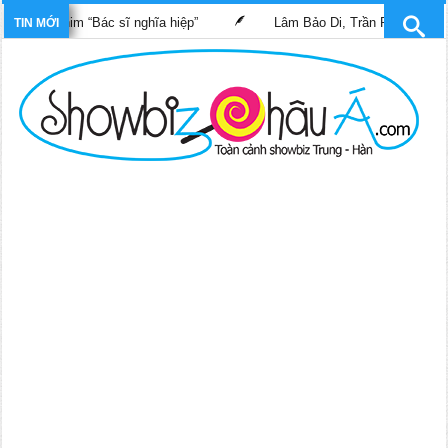
ong phim “Bác sĩ nghĩa hiệp”
Lâm Bảo Di, Trần Pháp Dung tái n
TIN MỚI