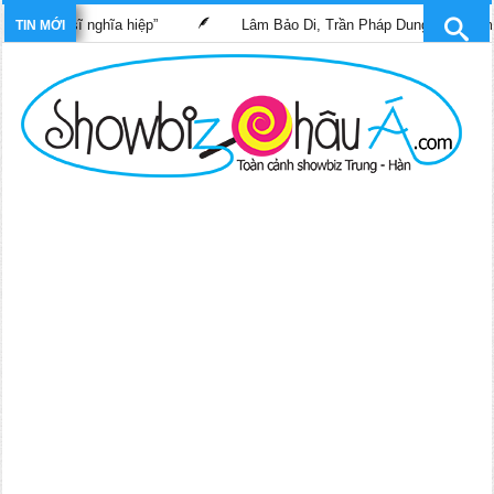
“Bác sĩ nghĩa hiệp”
Lâm Bảo Di, Trần Pháp Dung tái ngộ màn ản
TIN MỚI