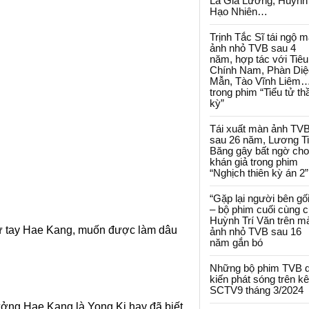
La Gia Lương, Huỳnh
Hạo Nhiên…
Trịnh Tắc Sĩ tái ngộ 
ảnh nhỏ TVB sau 4
năm, hợp tác với Tiêu
Chính Nam, Phàn Diệ
Mẫn, Tào Vĩnh Liêm
trong phim “Tiểu tử th
kỳ”
Tái xuất màn ảnh TV
sau 26 năm, Lương T
Băng gây bất ngờ cho
khán giả trong phim
“Nghịch thiên kỳ án 2”
“Gặp lại người bên gối
– bộ phim cuối cùng 
Huỳnh Trí Văn trên m
từ tay Hae Kang, muốn được làm dâu
ảnh nhỏ TVB sau 16
năm gắn bó
Những bộ phim TVB 
kiến phát sóng trên k
SCTV9 tháng 3/2024
tưởng Hae Kang là Yong Ki hay đã biết