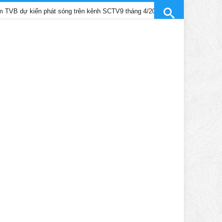
ến phát sóng trên kênh SCTV9 tháng 4/2025
Trần Gia Lạc và Tr