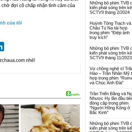
Những bộ phim TVB 
à chờ đợi cô chấp nhận tình cảm của
kiến phát sóng trên k
SCTV9 tháng 2/2024
nh của tôi
Huỳnh Tông Trạch và
Châu Tú Na tái hợp
trong phim “Điệp ảnh
truy kích”
st
blr
eddit
LinkedIn
Những bộ phim TVB 
kiến phát sóng trên k
SCTV9 tháng 11/2023
izchaua.com nhé!
Vợ chồng nghệ sĩ Trầ
Hào – Trần Nhân Mỹ t
hợp trong phim “Rom
và Chúc Anh Đài”
Trần Triển Bằng và N
Nhược Hy lần đầu tiê
đóng cặp trong phim
“Người Hồng Kông ở
Bắc Kinh”
Những bộ phim TVB 
kiến phát sóng trên k