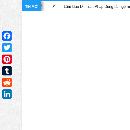
ĩ nghĩa hiệp”
Lâm Bảo Di, Trần Pháp Dung tái ngộ màn ảnh nhỏ 
TIN MỚI
Facebook
Twitter
Pinterest
Tumblr
Reddit
LinkedIn