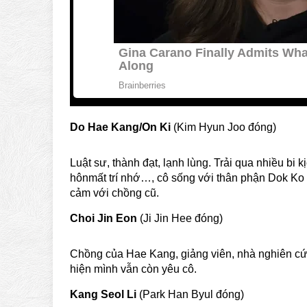
Do Hae Kang/On Ki
(Kim Hyun Joo đóng)
Luật sư, thành đạt, lạnh lùng. Trải qua nhiều bi k
hônmất trí nhớ…, cô sống với thân phận Dok Ko 
cảm với chồng cũ.
Choi Jin Eon
(Ji Jin Hee đóng)
Chồng của Hae Kang, giảng viên, nhà nghiên cứu
hiện mình vẫn còn yêu cô.
Kang Seol Li
(Park Han Byul đóng)