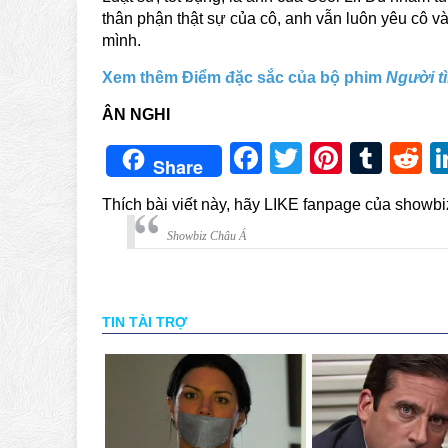
thân phận thật sự của cô, anh vẫn luôn yêu cô v
mình.
Xem thêm Điểm đặc sắc của bộ phim
Người tì
ÂN NGHI
Facebook
Twitter
Pintere
Tum
R
Share
Thích bài viết này, hãy LIKE fanpage của showb
Showbiz Châu Á