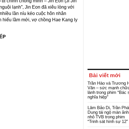
 bị chính chồng mình – Jin Eon (Ji Jin
guội lạnh”, Jin Eon đã xiêu lòng với
 nhiều lần níu kéo cuộc hôn nhân
 hiểu lầm mới, vợ chồng Hae Kang ly
IẾP
Bài viết mới
Trần Hào và Trương 
Văn – sức mạnh chữ
lành trong phim “Bác 
nghĩa hiệp”
Lâm Bảo Di, Trần Ph
Dung tái ngộ màn ảnh
nhỏ TVB trong phim
“Trinh sát hình sự 12”