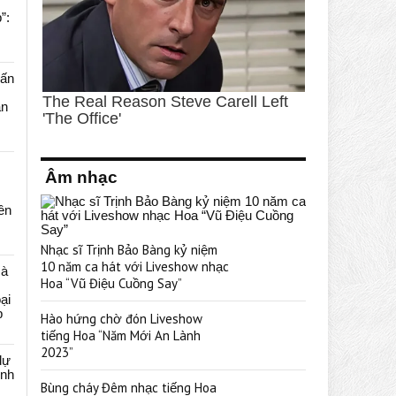
”:
uấn
ạn
Âm nhạc
rên
Nhạc sĩ Trịnh Bảo Bàng kỷ niệm
10 năm ca hát với Liveshow nhạc
cà
Hoa “Vũ Điệu Cuồng Say”
ại
p
Hào hứng chờ đón Liveshow
tiếng Hoa “Năm Mới An Lành
2023”
dự
ênh
Bùng cháy Đêm nhạc tiếng Hoa