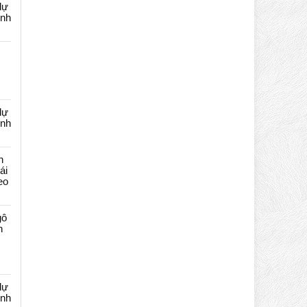
dự
ênh
dự
ênh
n
ái
eo
gô
n
dự
ênh