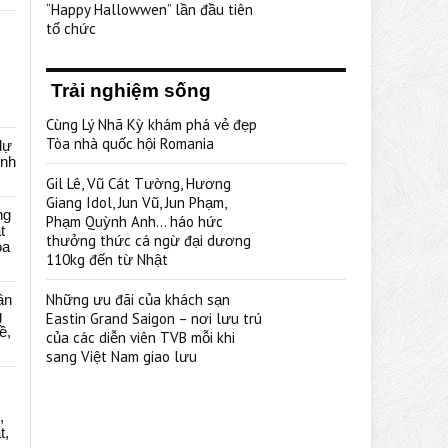
“Happy Hallowwen” lần đầu tiên
tổ chức
Trải nghiệm sống
Cùng Lý Nhã Kỳ khám phá vẻ đẹp
Tòa nhà quốc hội Romania
dự
ênh
Gil Lê, Vũ Cát Tường, Hương
Giang Idol, Jun Vũ, Jun Phạm,
ng
Phạm Quỳnh Anh… háo hức
t
thưởng thức cá ngừ đại dương
oa
110kg đến từ Nhật
Những ưu đãi của khách sạn
ân
g
Eastin Grand Saigon – nơi lưu trú
ề,
của các diễn viên TVB mỗi khi
sang Việt Nam giao lưu
,
t,