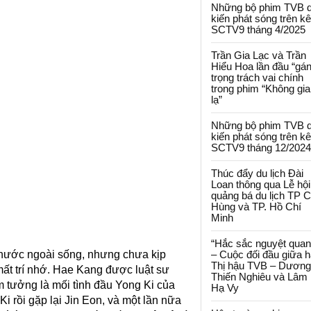
Những bộ phim TVB 
kiến phát sóng trên k
SCTV9 tháng 4/2025
Trần Gia Lạc và Trần
Hiểu Hoa lần đầu “gá
trọng trách vai chính
trong phim “Không gi
lạ”
Những bộ phim TVB 
kiến phát sóng trên k
SCTV9 tháng 12/2024
Thúc đẩy du lịch Đài
Loan thông qua Lễ hội
quảng bá du lịch TP 
Hùng và TP. Hồ Chí
Minh
“Hắc sắc nguyệt quan
 nước ngoài sống, nhưng chưa kịp
– Cuộc đối đầu giữa h
Thị hậu TVB – Dương
mất trí nhớ. Hae Kang được luật sư
Thiến Nghiêu và Lâm
 tưởng là mối tình đầu Yong Ki của
Hạ Vy
 rồi gặp lại Jin Eon, và một lần nữa