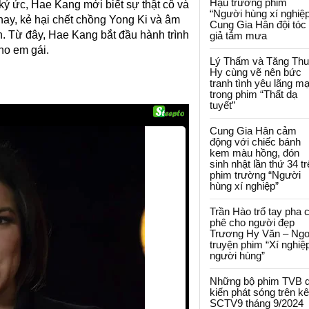
Hậu trường phim
 ký ức, Hae Kang mới biết sự thật cô và
“Người hùng xí nghiệp
 thay, kẻ hại chết chồng Yong Ki và âm
Cung Gia Hân đội tóc
on. Từ đây, Hae Kang bắt đầu hành trình
giả tắm mưa
cho em gái.
Lý Thấm và Tăng Th
Hy cùng vẽ nên bức
tranh tình yêu lãng m
trong phim “Thất dạ
tuyết”
Cung Gia Hân cảm
động với chiếc bánh
kem màu hồng, đón
sinh nhật lần thứ 34 t
phim trường “Người
hùng xí nghiệp”
Trần Hào trổ tay pha 
phê cho người đẹp
Trương Hy Văn – Ngo
truyện phim “Xí nghiệ
người hùng”
Những bộ phim TVB 
kiến phát sóng trên k
SCTV9 tháng 9/2024