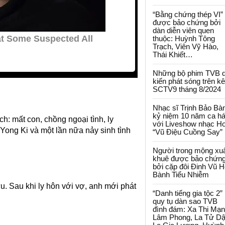
“Bằng chứng thép VI”
được bảo chứng bởi
dàn diễn viên quen
thuộc: Huỳnh Tông
Trạch, Viên Vỹ Hào,
Thái Khiết…
Những bộ phim TVB 
kiến phát sóng trên k
SCTV9 tháng 8/2024
Nhạc sĩ Trịnh Bảo Bà
kỷ niệm 10 năm ca há
ịch: mất con, chồng ngoại tình, ly
với Liveshow nhạc H
Yong Ki và một lần nữa nảy sinh tình
“Vũ Điệu Cuồng Say”
Người trong mộng xu
khuê được bảo chứn
bởi cặp đôi Đinh Vũ H
Bành Tiểu Nhiễm
. Sau khi ly hôn với vợ, anh mới phát
“Danh tiếng gia tộc 2”
quy tụ dàn sao TVB
đình đám: Xa Thi Mạn
Lâm Phong, La Tử Dậ