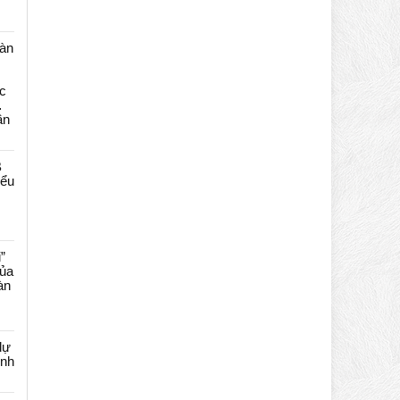
màn
c
…
ần
B
iểu
”
của
àn
dự
ênh