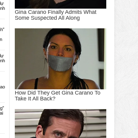
dự
ênh
nh”
an
dự
ênh
Cao
g”
ai