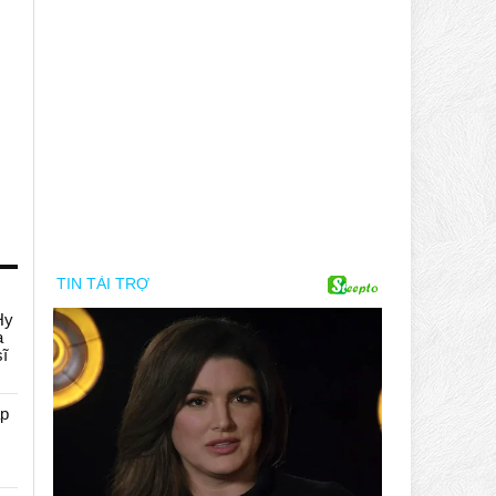
Hy
a
sĩ
áp