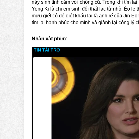
nảy sinh tình cảm với chồng cũ. Trong khi tìm lại
Yong Ki là chị em sinh đôi thất lạc từ nhỏ. Éo le
mưu giết cô để diệt khẩu lại là anh rể của Jin E
tìm lại hạnh phúc cho mình và giành lại công lý 
Nhân vật phim: