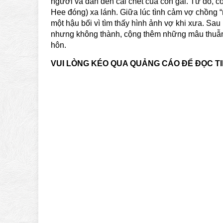
người và dẫn đến cái chết của con gái. Từ đó, cô
Hee đóng) xa lánh. Giữa lúc tình cảm vợ chồng “n
một hậu bối vì tìm thấy hình ảnh vợ khi xưa. Sau
nhưng không thành, cộng thêm những mâu thuẫn
hôn.
VUI LÒNG KÉO QUA QUẢNG CÁO ĐỂ ĐỌC T