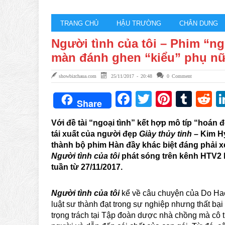
TRANG CHỦ
HẬU TRƯỜNG
CHÂN DUNG
Người tình của tôi – Phim “ng
màn đánh ghen “kiểu” phụ nữ
showbizchaua.com
25/11/2017 - 20:48
0 Comment
Facebook
Twitter
Pintere
Tum
R
Share
Với đề tài “ngoại tình” kết hợp mô típ “hoán 
tái xuất của người đẹp
Giày thủy tinh
– Kim H
thành bộ phim Hàn đầy khác biệt đáng phải x
Người tình của tôi
phát sóng trên kênh HTV2 
tuần từ 27/11/2017.
Người tình của tôi
kể về câu chuyện của Do Ha
luật sư thành đạt trong sự nghiệp nhưng thất bại
trọng trách tại Tập đoàn dược nhà chồng mà cô t