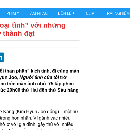
PHIM
ÂM NHẠC
BÊN LỀ
CLIP
TRẢI NGHIỆ
oại tình” với những
 thành đạt
st
blr
eddit
LinkedIn
đổi thân phận” kịch tính, đi cùng màn
yun Joo,
Người tình của tôi
trở
em trên màn ảnh nhỏ. 75 tập p
him
lúc 20h00 thứ Hai đến thứ Sáu hàng
e Kang (Kim Hyun Joo đóng) – một nữ
 trong hôn nhân. Vì gánh vác nhiều
hờ ơ với gia đình, gây thù với nhiều