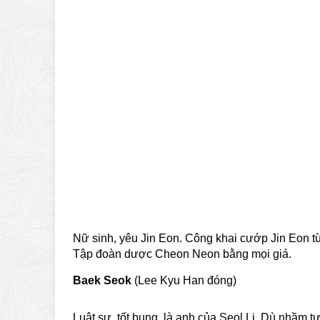
Nữ sinh, yêu Jin Eon. Công khai cướp Jin Eon 
Tập đoàn dược Cheon Neon bằng mọi giá.
Baek Seok
(Lee Kyu Han đóng)
Luật sư, tốt bụng, là anh của Seol Li. Dù nhầm 