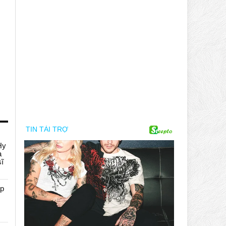
Hy
a
sĩ
áp