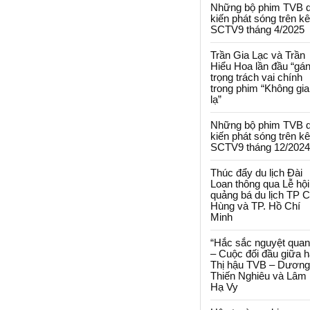
Những bộ phim TVB 
kiến phát sóng trên k
SCTV9 tháng 4/2025
Trần Gia Lạc và Trần
Hiểu Hoa lần đầu “gá
trọng trách vai chính
trong phim “Không gi
lạ”
Những bộ phim TVB 
kiến phát sóng trên k
SCTV9 tháng 12/2024
Thúc đẩy du lịch Đài
Loan thông qua Lễ hội
quảng bá du lịch TP 
Hùng và TP. Hồ Chí
Minh
“Hắc sắc nguyệt quan
– Cuộc đối đầu giữa h
Thị hậu TVB – Dương
Thiến Nghiêu và Lâm
Hạ Vy