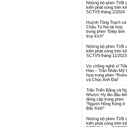
Những bộ phim TVB 
kiến phát sóng trên k
SCTV9 tháng 2/2024
Huỳnh Tông Trạch và
Châu Tú Na tái hợp
trong phim “Điệp ảnh
truy kích”
Những bộ phim TVB 
kiến phát sóng trên k
SCTV9 tháng 11/2023
Vợ chồng nghệ sĩ Trầ
Hào – Trần Nhân Mỹ t
hợp trong phim “Rom
và Chúc Anh Đài”
Trần Triển Bằng và N
Nhược Hy lần đầu tiê
đóng cặp trong phim
“Người Hồng Kông ở
Bắc Kinh”
Những bộ phim TVB 
kiến phát sóng trên k