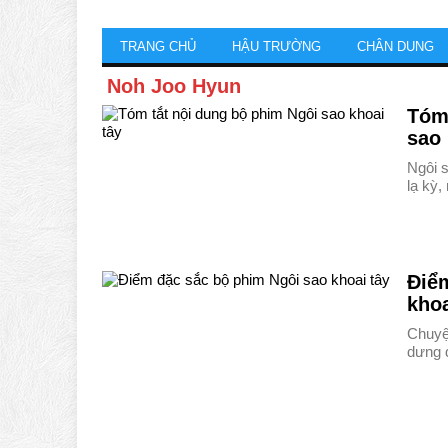
TRANG CHỦ
HẬU TRƯỜNG
CHÂN DUNG
Noh Joo Hyun
Tóm 
sao 
Ngôi s
lạ kỳ,
Điể
khoa
Chuyện
dưng 