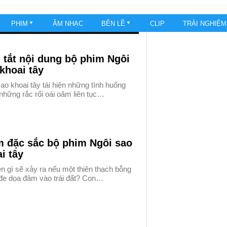
PHIM
ÂM NHẠC
BÊN LỀ
CLIP
TRẢI NGHIỆ
tắt nội dung bộ phim Ngôi
khoai tây
ao khoai tây tái hiện những tình huống
 những rắc rối oái oăm liên tục…
m đặc sắc bộ phim Ngôi sao
i tây
 gì sẽ xảy ra nếu một thiên thạch bỗng
đe dọa đâm vào trái đất? Con…