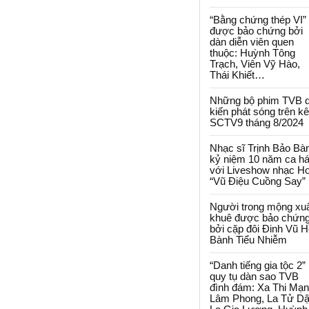
“Bằng chứng thép VI”
được bảo chứng bởi
dàn diễn viên quen
thuộc: Huỳnh Tông
Trạch, Viên Vỹ Hào,
Thái Khiết…
Những bộ phim TVB 
kiến phát sóng trên k
SCTV9 tháng 8/2024
Nhạc sĩ Trịnh Bảo Bà
kỷ niệm 10 năm ca há
với Liveshow nhạc H
“Vũ Điệu Cuồng Say”
Người trong mộng xu
khuê được bảo chứn
bởi cặp đôi Đinh Vũ H
Bành Tiểu Nhiễm
“Danh tiếng gia tộc 2”
quy tụ dàn sao TVB
đình đám: Xa Thi Mạn
Lâm Phong, La Tử Dậ