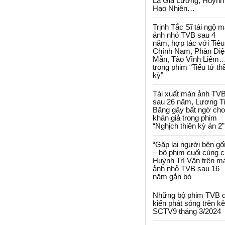
La Gia Lương, Huỳnh
Hạo Nhiên…
Trịnh Tắc Sĩ tái ngộ 
ảnh nhỏ TVB sau 4
năm, hợp tác với Tiêu
Chính Nam, Phàn Diệ
Mẫn, Tào Vĩnh Liêm
trong phim “Tiểu tử th
kỳ”
Tái xuất màn ảnh TV
sau 26 năm, Lương T
Băng gây bất ngờ cho
khán giả trong phim
“Nghịch thiên kỳ án 2”
“Gặp lại người bên gối
– bộ phim cuối cùng 
Huỳnh Trí Văn trên m
ảnh nhỏ TVB sau 16
năm gắn bó
Những bộ phim TVB 
kiến phát sóng trên k
SCTV9 tháng 3/2024