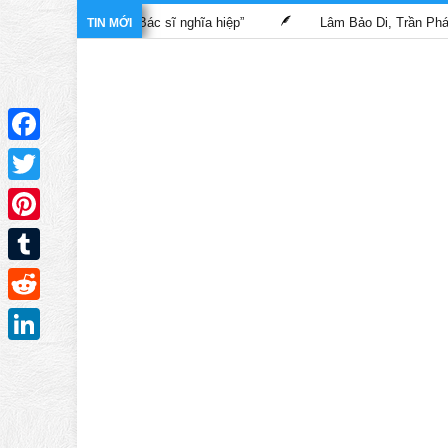
trong phim “Bác sĩ nghĩa hiệp”
Lâm Bảo Di, Trần Pháp Dung tái
TIN MỚI
Facebook
Twitter
Pinterest
Tumblr
Reddit
LinkedIn