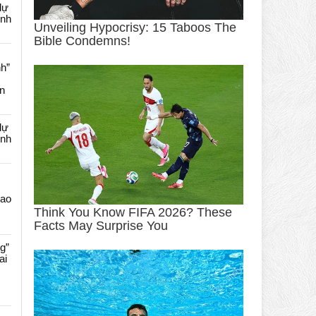
dự
ênh
nh”
an
dự
ênh
Cao
g”
ai