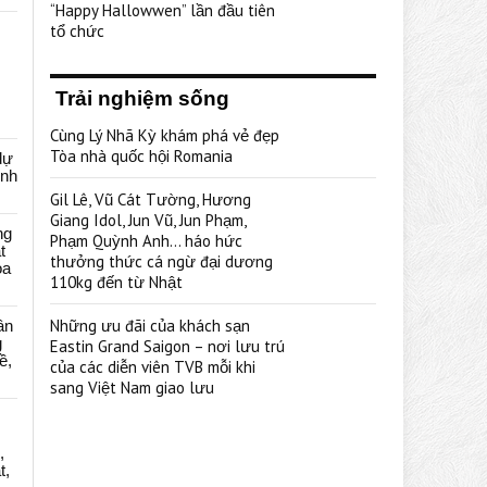
“Happy Hallowwen” lần đầu tiên
tổ chức
Trải nghiệm sống
Cùng Lý Nhã Kỳ khám phá vẻ đẹp
Tòa nhà quốc hội Romania
dự
ênh
Gil Lê, Vũ Cát Tường, Hương
Giang Idol, Jun Vũ, Jun Phạm,
ng
Phạm Quỳnh Anh… háo hức
t
thưởng thức cá ngừ đại dương
oa
110kg đến từ Nhật
Những ưu đãi của khách sạn
ân
g
Eastin Grand Saigon – nơi lưu trú
ề,
của các diễn viên TVB mỗi khi
sang Việt Nam giao lưu
,
t,