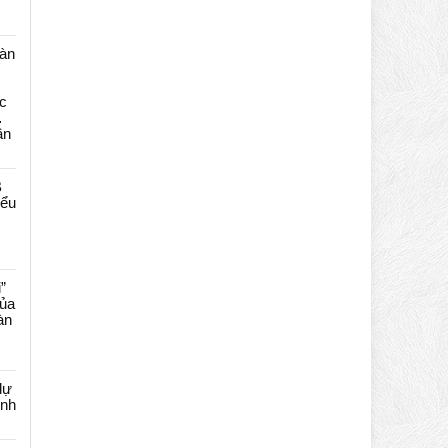
màn
c
…
ần
B
iểu
”
của
àn
dự
ênh