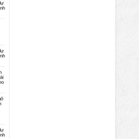
dự
ênh
dự
ênh
n
ái
eo
gô
n
dự
ênh