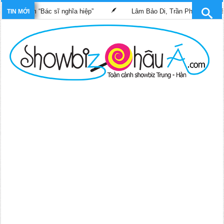
 phim “Bác sĩ nghĩa hiệp”
Lâm Bảo Di, Trần Pháp Dung tái ngộ 
TIN MỚI