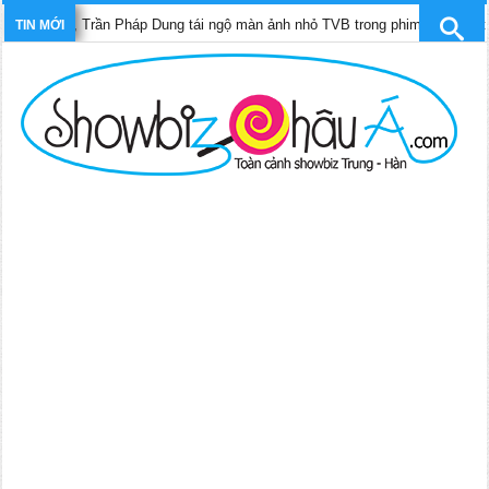
Bảo Di, Trần Pháp Dung tái ngộ màn ảnh nhỏ TVB trong phim “Trinh sát hình
TIN MỚI