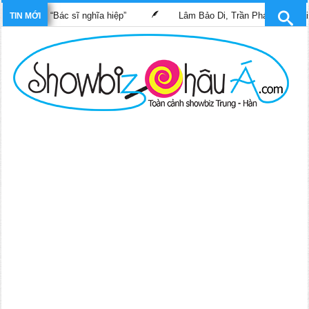
 phim “Bác sĩ nghĩa hiệp”
Lâm Bảo Di, Trần Pháp Dung tái ngộ 
TIN MỚI