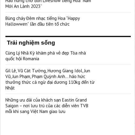
Hào hứng chờ đón Liveshow tiếng Hoa “Năm
Mới An Lành 2023”
Bùng cháy Đêm nhạc tiếng Hoa “Happy
Hallowwen” lần đầu tiên tổ chức
Trải nghiệm sống
Cùng Lý Nhã Kỳ khám phá vẻ đẹp Tòa nhà
quốc hội Romania
Gil Lê, Vũ Cát Tường, Hương Giang Idol, Jun
Vũ, Jun Phạm, Phạm Quỳnh Anh… háo hức
thưởng thức cá ngừ đại dương 110kg đến từ
Nhật
Những ưu đãi của khách sạn Eastin Grand
Saigon – nơi lưu trú của các diễn viên TVB
mỗi khi sang Việt Nam giao lưu