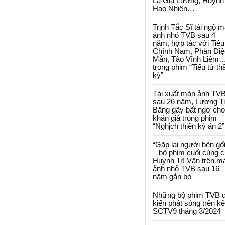
La Gia Lương, Huỳnh
Hạo Nhiên…
Trịnh Tắc Sĩ tái ngộ 
ảnh nhỏ TVB sau 4
năm, hợp tác với Tiêu
Chính Nam, Phàn Diệ
Mẫn, Tào Vĩnh Liêm
trong phim “Tiểu tử th
kỳ”
Tái xuất màn ảnh TV
sau 26 năm, Lương T
Băng gây bất ngờ cho
khán giả trong phim
“Nghịch thiên kỳ án 2”
“Gặp lại người bên gối
– bộ phim cuối cùng 
Huỳnh Trí Văn trên m
ảnh nhỏ TVB sau 16
năm gắn bó
Những bộ phim TVB 
kiến phát sóng trên k
SCTV9 tháng 3/2024