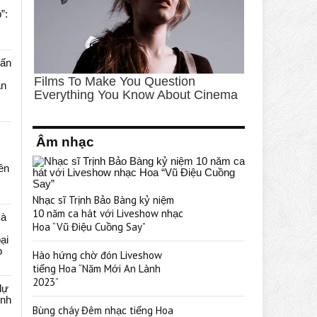
”:
uấn
ạn
Âm nhạc
rên
Nhạc sĩ Trịnh Bảo Bàng kỷ niệm
10 năm ca hát với Liveshow nhạc
cà
Hoa “Vũ Điệu Cuồng Say”
ại
p
Hào hứng chờ đón Liveshow
tiếng Hoa “Năm Mới An Lành
2023”
dự
ênh
Bùng cháy Đêm nhạc tiếng Hoa