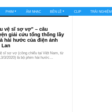
PHIM
ÂM NHẠC
BÊN LỀ
CLIP
TRẢI NGHIỆ
u vệ sĩ sợ vợ” – câu
ện giải cứu tổng thống lầy
và hài hước của điện ảnh
 Lan
ệ sĩ sợ vợ (công chiếu tại Việt Nam, từ
13/3/2020) là bộ phim hài hước…