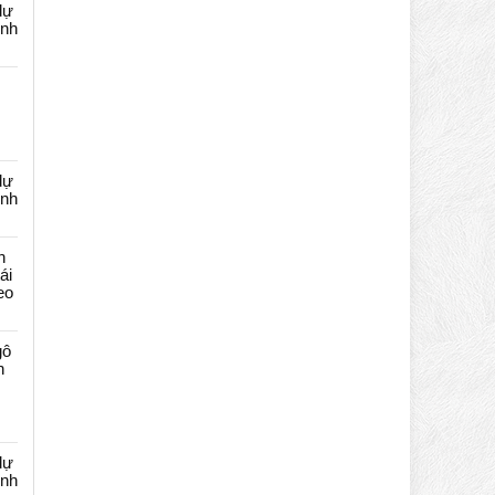
dự
ênh
dự
ênh
n
ái
eo
gô
n
dự
ênh