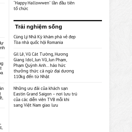
“Happy Hallowwen” lần đầu tiên
tổ chức
Trải nghiệm sống
Cùng Lý Nhã Kỳ khám phá vẻ đẹp
Tòa nhà quốc hội Romania
dự
ênh
Gil Lê, Vũ Cát Tường, Hương
Giang Idol, Jun Vũ, Jun Phạm,
ng
Phạm Quỳnh Anh… háo hức
t
thưởng thức cá ngừ đại dương
oa
110kg đến từ Nhật
Những ưu đãi của khách sạn
ân
g
Eastin Grand Saigon – nơi lưu trú
ề,
của các diễn viên TVB mỗi khi
sang Việt Nam giao lưu
,
t,