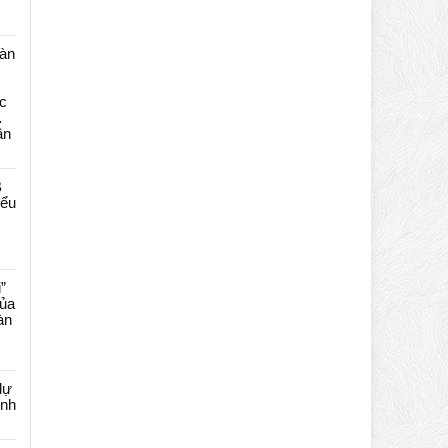
màn
c
…
ần
B
iểu
”
của
àn
dự
ênh