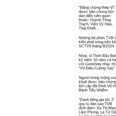
“Bằng chứng thép VI”
được bảo chứng bởi
dàn diễn viên quen
thuộc: Huỳnh Tông
Trạch, Viên Vỹ Hào,
Thái Khiết…
Những bộ phim TVB 
kiến phát sóng trên k
SCTV9 tháng 8/2024
Nhạc sĩ Trịnh Bảo Bà
kỷ niệm 10 năm ca há
với Liveshow nhạc H
“Vũ Điệu Cuồng Say”
Người trong mộng xu
khuê được bảo chứn
bởi cặp đôi Đinh Vũ H
Bành Tiểu Nhiễm
“Danh tiếng gia tộc 2”
quy tụ dàn sao TVB
đình đám: Xa Thi Mạn
Lâm Phong, La Tử Dậ