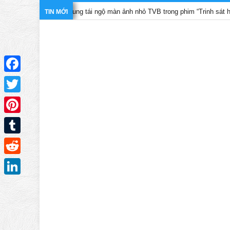
i, Trần Pháp Dung tái ngộ màn ảnh nhỏ TVB trong phim “Trinh sát hình sự 1
TIN MỚI
Facebook
Twitter
Pinterest
Tumblr
Reddit
LinkedIn