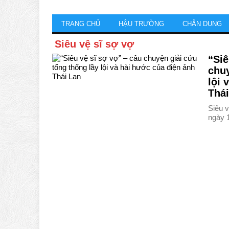
TRANG CHỦ
HẬU TRƯỜNG
CHÂN DUNG
Siêu vệ sĩ sợ vợ
“Siê
chuy
lội 
Thái
Siêu v
ngày 