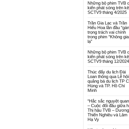
Những bộ phim TVB 
kiến phát sóng trên k
SCTV9 tháng 4/2025
Trần Gia Lạc và Trần
Hiểu Hoa lần đầu “gá
trọng trách vai chính
trong phim “Không gi
lạ”
Những bộ phim TVB 
kiến phát sóng trên k
SCTV9 tháng 12/2024
Thúc đẩy du lịch Đài
Loan thông qua Lễ hội
quảng bá du lịch TP 
Hùng và TP. Hồ Chí
Minh
“Hắc sắc nguyệt quan
– Cuộc đối đầu giữa h
Thị hậu TVB – Dương
Thiến Nghiêu và Lâm
Hạ Vy