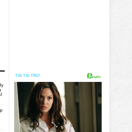
Hy
a
sĩ
áp