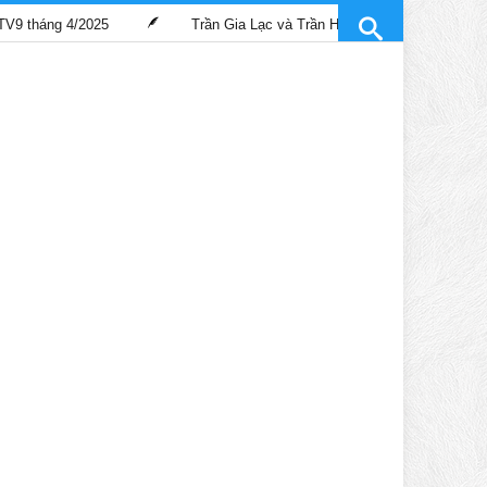
g 4/2025
Trần Gia Lạc và Trần Hiểu Hoa lần đầu “gánh” trọng trác