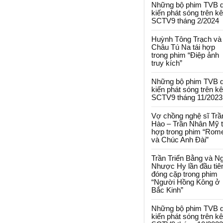
Những bộ phim TVB 
kiến phát sóng trên k
SCTV9 tháng 2/2024
Huỳnh Tông Trạch và
Châu Tú Na tái hợp
trong phim “Điệp ảnh
truy kích”
Những bộ phim TVB 
kiến phát sóng trên k
SCTV9 tháng 11/2023
Vợ chồng nghệ sĩ Trầ
Hào – Trần Nhân Mỹ t
hợp trong phim “Rom
và Chúc Anh Đài”
Trần Triển Bằng và N
Nhược Hy lần đầu tiê
đóng cặp trong phim
“Người Hồng Kông ở
Bắc Kinh”
Những bộ phim TVB 
kiến phát sóng trên k