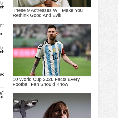
dự
ênh
nh”
an
dự
ênh
Cao
g”
ai