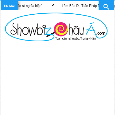
im “Bác sĩ nghĩa hiệp”
Lâm Bảo Di, Trần Pháp Dung tái ngộ màn
TIN MỚI