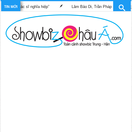
him “Bác sĩ nghĩa hiệp”
Lâm Bảo Di, Trần Pháp Dung tái ngộ mà
TIN MỚI