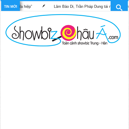
ĩ nghĩa hiệp”
Lâm Bảo Di, Trần Pháp Dung tái ngộ màn ảnh nhỏ 
TIN MỚI