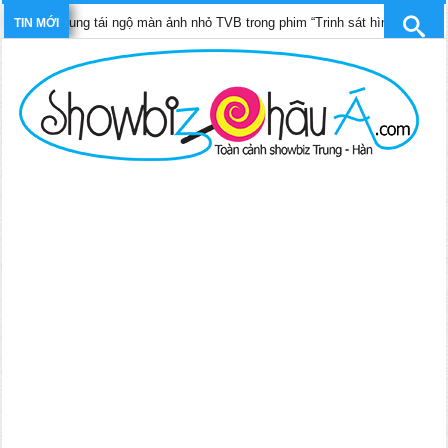
Pháp Dung tái ngộ màn ảnh nhỏ TVB trong phim “Trinh sát hình sự 12”
TIN MỚI