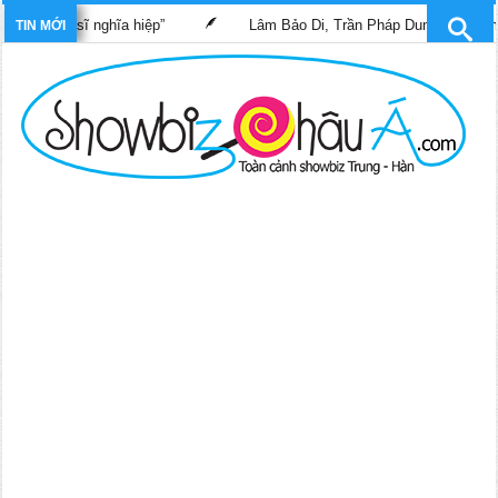
 “Bác sĩ nghĩa hiệp”
Lâm Bảo Di, Trần Pháp Dung tái ngộ màn ả
TIN MỚI