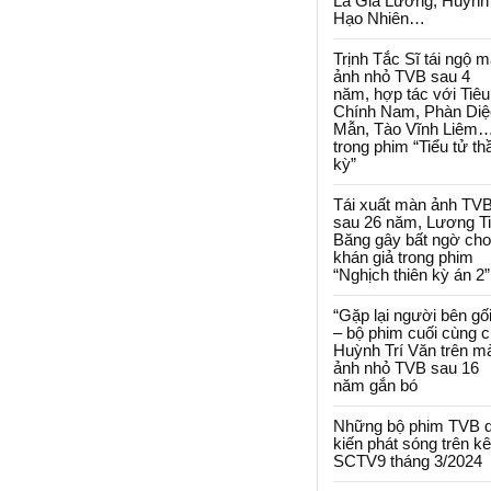
La Gia Lương, Huỳnh
Hạo Nhiên…
Trịnh Tắc Sĩ tái ngộ 
ảnh nhỏ TVB sau 4
năm, hợp tác với Tiêu
Chính Nam, Phàn Diệ
Mẫn, Tào Vĩnh Liêm
trong phim “Tiểu tử th
kỳ”
Tái xuất màn ảnh TV
sau 26 năm, Lương T
Băng gây bất ngờ cho
khán giả trong phim
“Nghịch thiên kỳ án 2”
“Gặp lại người bên gối
– bộ phim cuối cùng 
Huỳnh Trí Văn trên m
ảnh nhỏ TVB sau 16
năm gắn bó
Những bộ phim TVB 
kiến phát sóng trên k
SCTV9 tháng 3/2024