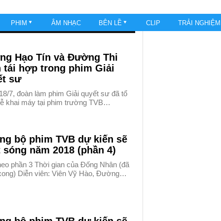
PHIM
ÂM NHẠC
BÊN LỀ
CLIP
TRẢI NGHIỆ
ng Hạo Tín và Đường Thi
 tái hợp trong phim Giải
ết sư
8/7, đoàn làm phim Giải quyết sư đã tổ
lễ khai máy tại phim trường TVB…
ng bộ phim TVB dự kiến sẽ
 sóng năm 2018 (phần 4)
theo phần 3 Thời gian của Đống Nhân (đã
xong) Diễn viên: Viên Vỹ Hào, Đường…