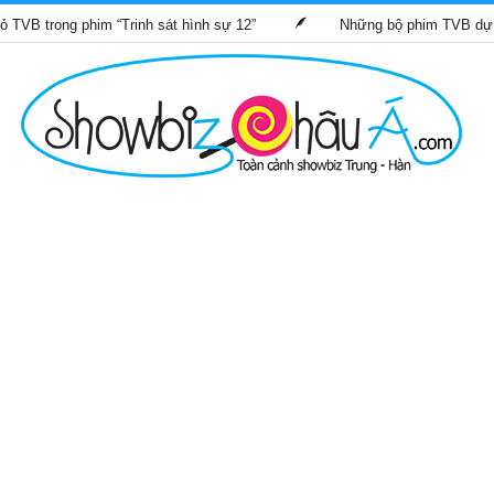
ng phim “Trinh sát hình sự 12”
Những bộ phim TVB dự kiến phá