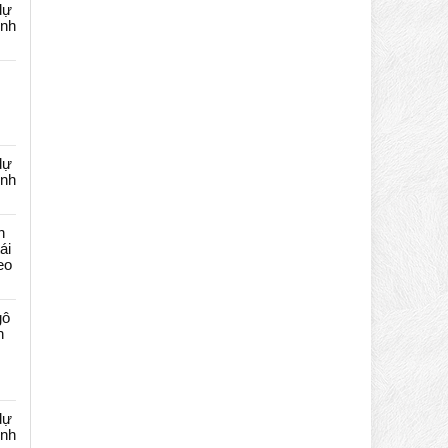
dự
ênh
dự
ênh
n
ái
eo
gô
n
dự
ênh