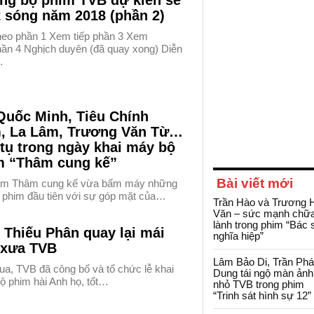
ng bộ phim TVB dự kiến sẽ
 sóng năm 2018 (phần 2)
theo phần 1 Xem tiếp phần 3 Xem
phần 4 Nghịch duyên (đã quay xong) Diễn
…
Quốc Minh, Tiêu Chính
, La Lâm, Trương Văn Từ…
tụ trong ngày khai máy bộ
m “Thâm cung kế”
Bài viết mới
im Thâm cung kế vừa bấm máy những
 phim đầu tiên với sự góp mặt của…
Trần Hào và Trương 
Văn – sức mạnh chữ
lành trong phim “Bác 
 Thiếu Phân quay lại mái
nghĩa hiệp”
 xưa TVB
Lâm Bảo Di, Trần Ph
ua, TVB đã công bố và tổ chức lễ khai
Dung tái ngộ màn ảnh
ộ phim hài Anh họ, tốt…
nhỏ TVB trong phim
“Trinh sát hình sự 12”