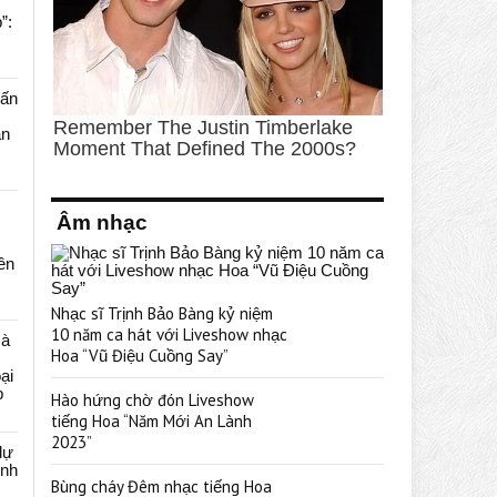
”:
uấn
ạn
Âm nhạc
rên
Nhạc sĩ Trịnh Bảo Bàng kỷ niệm
10 năm ca hát với Liveshow nhạc
cà
Hoa “Vũ Điệu Cuồng Say”
ại
p
Hào hứng chờ đón Liveshow
tiếng Hoa “Năm Mới An Lành
2023”
dự
ênh
Bùng cháy Đêm nhạc tiếng Hoa