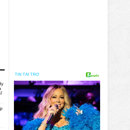
Hy
a
sĩ
áp