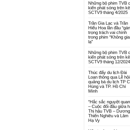
Những bộ phim TVB 
kiến phát sóng trên k
SCTV9 tháng 4/2025
Trần Gia Lạc và Trần
Hiểu Hoa lần đầu “gá
trọng trách vai chính
trong phim “Không gi
lạ”
Những bộ phim TVB 
kiến phát sóng trên k
SCTV9 tháng 12/2024
Thúc đẩy du lịch Đài
Loan thông qua Lễ hội
quảng bá du lịch TP 
Hùng và TP. Hồ Chí
Minh
“Hắc sắc nguyệt quan
– Cuộc đối đầu giữa h
Thị hậu TVB – Dương
Thiến Nghiêu và Lâm
Hạ Vy