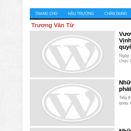
TRANG CHỦ
HẬU TRƯỜNG
CHÂN DUNG
Trương Văn Từ
Vươ
Vịnh
quy
Ngày 1
chức 
Nhữ
phát
Tiếp 
quay 