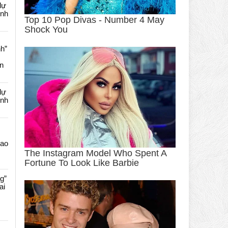
dự
ênh
nh”
an
dự
ênh
Cao
g”
ai