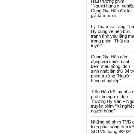
Hậu trường phim
“Người hùng xí nghiệp
Cung Gia Hân đội tóc
giả tắm mưa
Lý Thấm và Tăng Th
Hy cùng vẽ nên bức
tranh tình yêu lãng m
trong phim “Thất dạ
tuyết”
Cung Gia Hân cảm
động với chiếc bánh
kem màu hồng, đón
sinh nhật lần thứ 34 t
phim trường “Người
hùng xí nghiệp”
Trần Hào trổ tay pha 
phê cho người đẹp
Trương Hy Văn – Ngo
truyện phim “Xí nghiệ
người hùng”
Những bộ phim TVB 
kiến phát sóng trên k
SCTV9 tháng 9/2024