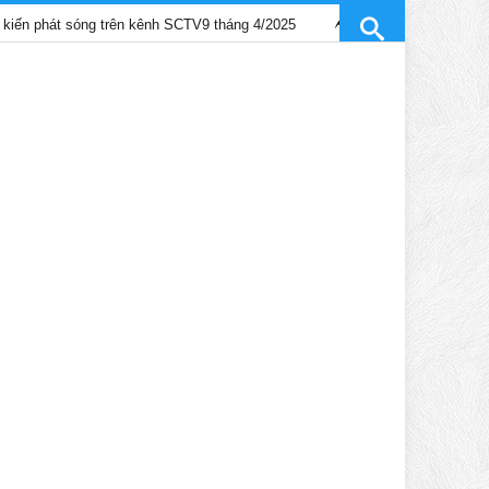
t sóng trên kênh SCTV9 tháng 4/2025
Trần Gia Lạc và Trần Hiểu