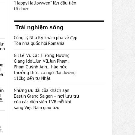
“Happy Hallowwen” lần đầu tiên
tổ chức
Trải nghiệm sống
Cùng Lý Nhã Kỳ khám phá vẻ đẹp
Tòa nhà quốc hội Romania
dự
ênh
Gil Lê, Vũ Cát Tường, Hương
Giang Idol, Jun Vũ, Jun Phạm,
ng
Phạm Quỳnh Anh… háo hức
t
thưởng thức cá ngừ đại dương
oa
110kg đến từ Nhật
Những ưu đãi của khách sạn
ân
g
Eastin Grand Saigon – nơi lưu trú
ề,
của các diễn viên TVB mỗi khi
sang Việt Nam giao lưu
,
t,