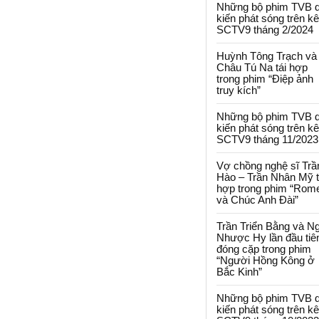
Những bộ phim TVB 
kiến phát sóng trên k
SCTV9 tháng 2/2024
Huỳnh Tông Trạch và
Châu Tú Na tái hợp
trong phim “Điệp ảnh
truy kích”
Những bộ phim TVB 
kiến phát sóng trên k
SCTV9 tháng 11/2023
Vợ chồng nghệ sĩ Trầ
Hào – Trần Nhân Mỹ t
hợp trong phim “Rom
và Chúc Anh Đài”
Trần Triển Bằng và N
Nhược Hy lần đầu tiê
đóng cặp trong phim
“Người Hồng Kông ở
Bắc Kinh”
Những bộ phim TVB 
kiến phát sóng trên k