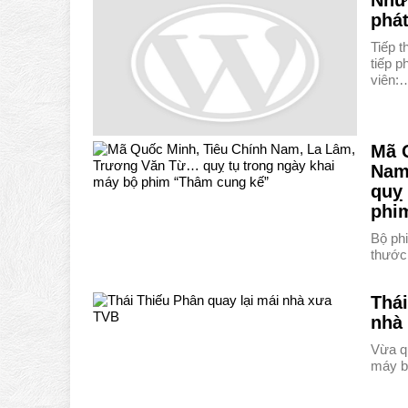
Nhữ
phát
Tiếp 
tiếp 
viên:
Mã 
Nam
quỵ 
phi
Bộ ph
thước
Thái
nhà
Vừa q
máy b