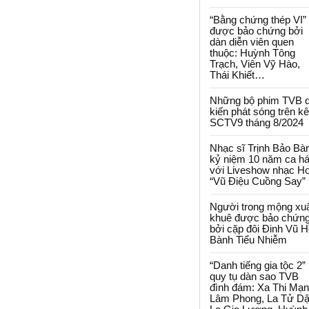
“Bằng chứng thép VI”
được bảo chứng bởi
dàn diễn viên quen
thuộc: Huỳnh Tông
Trạch, Viên Vỹ Hào,
Thái Khiết…
Những bộ phim TVB 
kiến phát sóng trên k
SCTV9 tháng 8/2024
Nhạc sĩ Trịnh Bảo Bà
kỷ niệm 10 năm ca há
với Liveshow nhạc H
“Vũ Điệu Cuồng Say”
Người trong mộng xu
khuê được bảo chứn
bởi cặp đôi Đinh Vũ H
Bành Tiểu Nhiễm
“Danh tiếng gia tộc 2”
quy tụ dàn sao TVB
đình đám: Xa Thi Mạn
Lâm Phong, La Tử Dậ