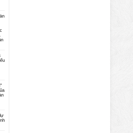
màn
c
…
ần
B
iểu
”
của
àn
dự
ênh