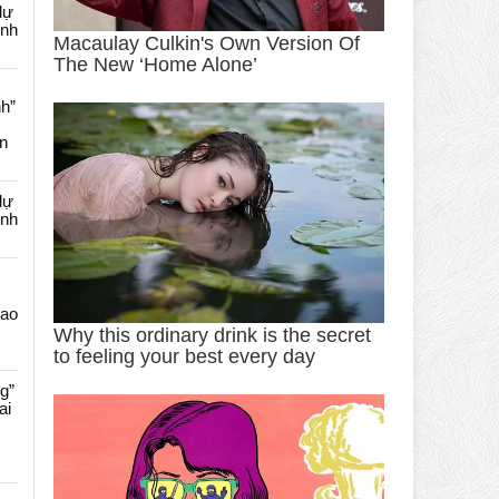
dự
ênh
nh”
an
dự
ênh
Cao
g”
ai