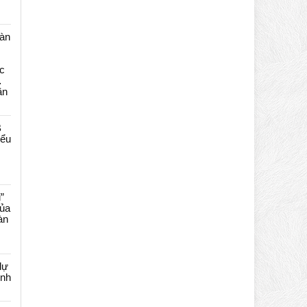
màn
c
…
ần
B
iểu
”
của
àn
dự
ênh