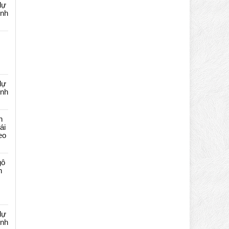
dự
ênh
dự
ênh
n
ái
eo
gô
n
dự
ênh