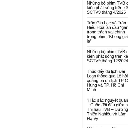
Những bộ phim TVB 
kiến phát sóng trên k
SCTV9 tháng 4/2025
Trần Gia Lạc và Trần
Hiểu Hoa lần đầu “gá
trọng trách vai chính
trong phim “Không gi
lạ”
Những bộ phim TVB 
kiến phát sóng trên k
SCTV9 tháng 12/2024
Thúc đẩy du lịch Đài
Loan thông qua Lễ hội
quảng bá du lịch TP 
Hùng và TP. Hồ Chí
Minh
“Hắc sắc nguyệt quan
– Cuộc đối đầu giữa h
Thị hậu TVB – Dương
Thiến Nghiêu và Lâm
Hạ Vy