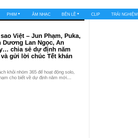
PHIM
ÂM NHẠC
BÊN LỀ
CLIP
TRẢI NGHIỆ
sao Việt – Jun Phạm, Puka,
h Dương Lan Ngọc, An
y… chia sẻ dự định năm
và gửi lời chúc Tết khán
ách khỏi nhóm 365 để hoạt động solo,
hạm cho biết về dự định năm mới…