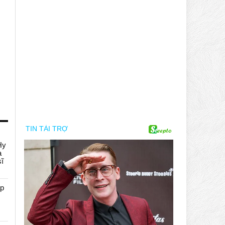
Hy
a
sĩ
áp