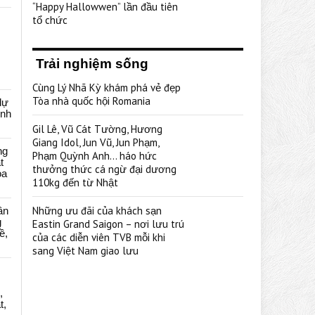
“Happy Hallowwen” lần đầu tiên
tổ chức
Trải nghiệm sống
Cùng Lý Nhã Kỳ khám phá vẻ đẹp
Tòa nhà quốc hội Romania
dự
ênh
Gil Lê, Vũ Cát Tường, Hương
Giang Idol, Jun Vũ, Jun Phạm,
ng
Phạm Quỳnh Anh… háo hức
t
thưởng thức cá ngừ đại dương
oa
110kg đến từ Nhật
Những ưu đãi của khách sạn
ân
g
Eastin Grand Saigon – nơi lưu trú
ề,
của các diễn viên TVB mỗi khi
sang Việt Nam giao lưu
,
t,