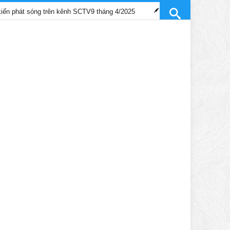
óng trên kênh SCTV9 tháng 4/2025
Trần Gia Lạc và Trần Hiểu Hoa