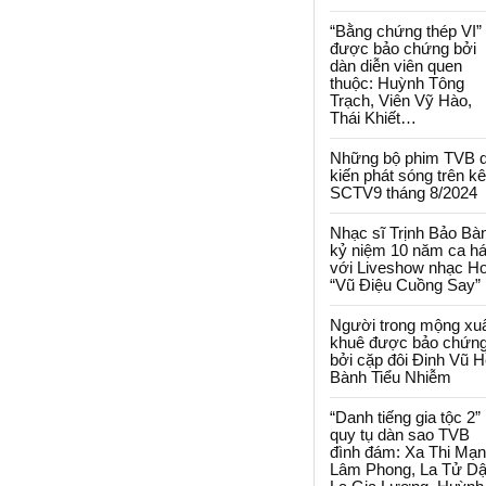
“Bằng chứng thép VI”
được bảo chứng bởi
dàn diễn viên quen
thuộc: Huỳnh Tông
Trạch, Viên Vỹ Hào,
Thái Khiết…
Những bộ phim TVB 
kiến phát sóng trên k
SCTV9 tháng 8/2024
Nhạc sĩ Trịnh Bảo Bà
kỷ niệm 10 năm ca há
với Liveshow nhạc H
“Vũ Điệu Cuồng Say”
Người trong mộng xu
khuê được bảo chứn
bởi cặp đôi Đinh Vũ H
Bành Tiểu Nhiễm
“Danh tiếng gia tộc 2”
quy tụ dàn sao TVB
đình đám: Xa Thi Mạn
Lâm Phong, La Tử Dậ