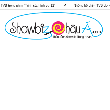
phim “Trinh sát hình sự 12”
Những bộ phim TVB dự kiến phát s