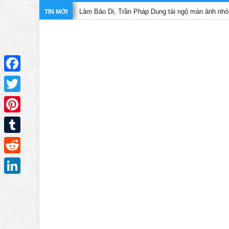
Lâm Bảo Di, Trần Pháp Dung tái ngộ màn ảnh nhỏ TVB trong 
TIN MỚI
Facebook
Twitter
Pinterest
Tumblr
Reddit
LinkedIn