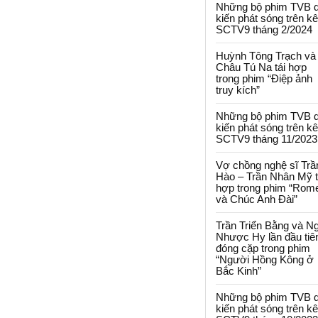
Những bộ phim TVB 
kiến phát sóng trên k
SCTV9 tháng 2/2024
Huỳnh Tông Trạch và
Châu Tú Na tái hợp
trong phim “Điệp ảnh
truy kích”
Những bộ phim TVB 
kiến phát sóng trên k
SCTV9 tháng 11/2023
Vợ chồng nghệ sĩ Trầ
Hào – Trần Nhân Mỹ t
hợp trong phim “Rom
và Chúc Anh Đài”
Trần Triển Bằng và N
Nhược Hy lần đầu tiê
đóng cặp trong phim
“Người Hồng Kông ở
Bắc Kinh”
Những bộ phim TVB 
kiến phát sóng trên k