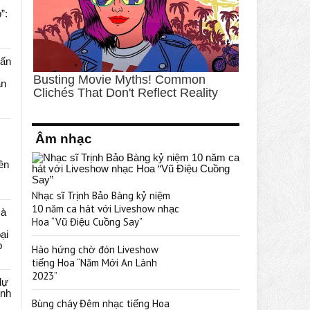
”:
uấn
ạn
Âm nhạc
rên
Nhạc sĩ Trịnh Bảo Bàng kỷ niệm
10 năm ca hát với Liveshow nhạc
cà
Hoa “Vũ Điệu Cuồng Say”
ại
p
Hào hứng chờ đón Liveshow
tiếng Hoa “Năm Mới An Lành
2023”
dự
ênh
Bùng cháy Đêm nhạc tiếng Hoa