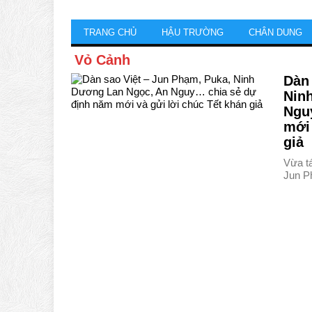
TRANG CHỦ
HẬU TRƯỜNG
CHÂN DUNG
Vỏ Cảnh
Dàn 
Nin
Ngu
mới 
giả
Vừa t
Jun P