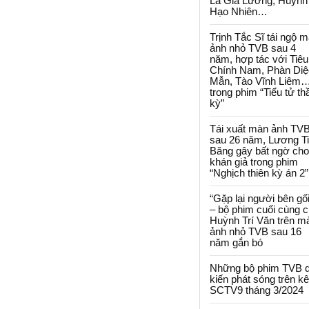
La Gia Lương, Huỳnh
Hạo Nhiên…
Trịnh Tắc Sĩ tái ngộ 
ảnh nhỏ TVB sau 4
năm, hợp tác với Tiêu
Chính Nam, Phàn Diệ
Mẫn, Tào Vĩnh Liêm
trong phim “Tiểu tử th
kỳ”
Tái xuất màn ảnh TV
sau 26 năm, Lương T
Băng gây bất ngờ cho
khán giả trong phim
“Nghịch thiên kỳ án 2”
“Gặp lại người bên gối
– bộ phim cuối cùng 
Huỳnh Trí Văn trên m
ảnh nhỏ TVB sau 16
năm gắn bó
Những bộ phim TVB 
kiến phát sóng trên k
SCTV9 tháng 3/2024