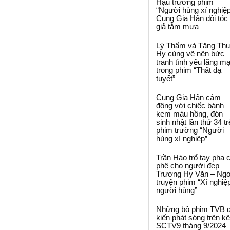
Hậu trường phim
“Người hùng xí nghiệp
Cung Gia Hân đội tóc
giả tắm mưa
Lý Thấm và Tăng Th
Hy cùng vẽ nên bức
tranh tình yêu lãng m
trong phim “Thất dạ
tuyết”
Cung Gia Hân cảm
động với chiếc bánh
kem màu hồng, đón
sinh nhật lần thứ 34 t
phim trường “Người
hùng xí nghiệp”
Trần Hào trổ tay pha 
phê cho người đẹp
Trương Hy Văn – Ngo
truyện phim “Xí nghiệ
người hùng”
Những bộ phim TVB 
kiến phát sóng trên k
SCTV9 tháng 9/2024