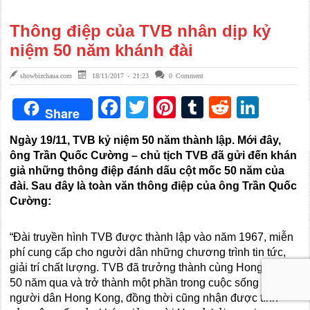
Thông điệp của TVB nhân dịp kỷ
niệm 50 năm khánh đài
showbizchaua.com
18/11/2017 - 21:23
0 Comment
Facebook
Twitter
Pinterest
Tumblr
Reddit
Link
Share
Ngày 19
/
11, TVB
kỷ niệm 50 năm thành lập
.
Mới đây,
ông
Trần Quốc Cường
– chủ tịch TVB đã gửi đến khán
giả những thông điệp đánh dấu cột mốc 50 năm của
đài. Sau đây là toàn văn thông điệp của ông Trần Quốc
Cường:
“Đài truyền hình TVB được thành lập vào năm 1967, miễn
phí cung cấp cho người dân những chương trình tin tức,
giải trí chất lượng. TVB đã trưởng thành cùng Hong Kong
50 năm qua và trở thành một phần trong cuộc sống của
người dân Hong Kong, đồng thời cũng nhận được tình