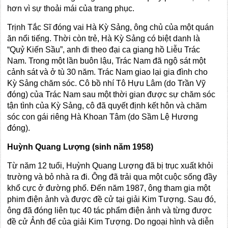
hơn vì sự thoải mái của trang phục.
Trịnh Tắc Sĩ đóng vai Hà Kỳ Sảng, ông chủ của một quán
ăn nổi tiếng. Thời còn trẻ, Hà Kỳ Sảng có biệt danh là
“Quỷ Kiến Sầu”, anh đi theo đại ca giang hồ Liễu Trác
Nam. Trong một lần buôn lậu, Trác Nam đã ngộ sát một
cảnh sát và ở tù 30 năm. Trác Nam giao lại gia đình cho
Kỳ Sảng chăm sóc. Cô bồ nhí Tô Hựu Lâm (do Trần Vỹ
đóng) của Trác Nam sau một thời gian được sự chăm sóc
tận tình của Kỳ Sảng, cô đã quyết định kết hôn và chăm
sóc con gái riêng Hà Khoan Tâm (do Sầm Lệ Hương
đóng).
Huỳnh Quang Lượng (sinh năm 1958)
Từ năm 12 tuổi, Huỳnh Quang Lượng đã bị trục xuất khỏi
trường và bỏ nhà ra đi. Ông đã trải qua một cuộc sống đầy
khổ cực ở đường phố. Đến năm 1987, ông tham gia một
phim điện ảnh và được đề cử tại giải Kim Tượng. Sau đó,
ông đã đóng liên tục 40 tác phẩm điện ảnh và từng được
đề cử Ảnh đế của giải Kim Tượng. Do ngoại hình và diễn