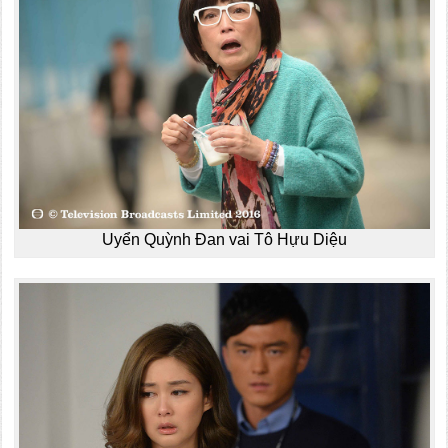
Uyển Quỳnh Đan vai Tô Hựu Diệu