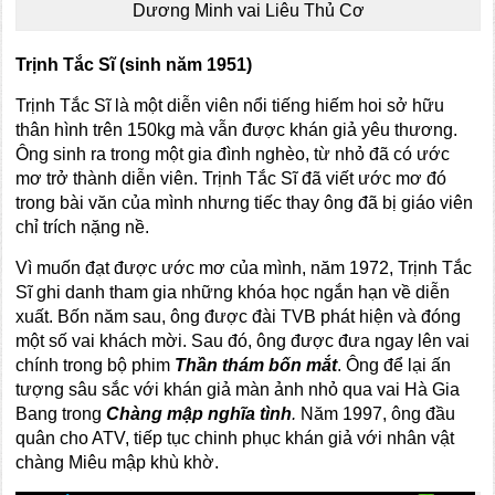
Dương Minh vai Liêu Thủ Cơ
Trịnh Tắc Sĩ (sinh năm 1951)
Trịnh Tắc Sĩ là một diễn viên nổi tiếng hiếm hoi sở hữu
thân hình trên 150kg mà vẫn được khán giả yêu thương.
Ông sinh ra trong một gia đình nghèo, từ nhỏ đã có ước
mơ trở thành diễn viên. Trịnh Tắc Sĩ đã viết ước mơ đó
trong bài văn của mình nhưng tiếc thay ông đã bị giáo viên
chỉ trích nặng nề.
Vì muốn đạt được ước mơ của mình, năm 1972, Trịnh Tắc
Sĩ ghi danh tham gia những khóa học ngắn hạn về diễn
xuất. Bốn năm sau, ông được đài TVB phát hiện và đóng
một số vai khách mời. Sau đó, ông được đưa ngay lên vai
chính trong bộ phim
Thần thám bốn mắt
. Ông để lại ấn
tượng sâu sắc với khán giả màn ảnh nhỏ qua vai Hà Gia
Bang trong
Chàng mập nghĩa tình
.
Năm 1997, ông đầu
quân cho ATV, tiếp tục chinh phục khán giả với nhân vật
chàng Miêu mập khù khờ.