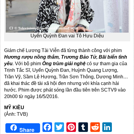
Uyển Quỳnh Đan vai Tô Hựu Diệu
Giám chế Lương Tài Viễn đã từng thành công với phim
Hương rượu nồng thắm, Trương Bảo Tử, Bãi biển tình
yêu
.
Với bộ phim
Ông trùm giải nghệ
có sự tham gia của
Trịnh Tắc Sĩ, Uyển Quỳnh Đan, Huỳnh Quang Lượng,
Trần Vỹ, Sầm Lệ Hương, Trần Sơn Thông, Dương Minh…
đã khai thác đề tài xã hội đen nhưng với khía cạnh hài
hước. Phim được phát sóng lần đầu tiên trên SCTV9 vào
20h00 từ ngày 16/5/2016.
MỸ KIỀU
(Ảnh: TVB)
Facebook
Twitter
Pinterest
Tumblr
Reddit
Link
Share