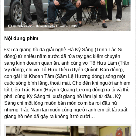
Nội dung phim
Đại ca giang hồ đã giải nghệ Hà Kỳ Sảng (Trịnh Tắc Sĩ
đóng) từ nhiều năm trước đã rửa tay gác kiếm chuyển
sang kinh doanh quán ăn, anh cùng vợ Tô Hựu Lâm (Trần
Vỹ đóng), chị vợ Tô Hựu Diệu (Uyển Quỳnh Đan đóng),
con gái Hà Khoan Tâm (Sầm Lệ Hương đóng) sống một
cuộc sống bình lặng, thoải mái. Cho đến khi người anh em
tốt Liễu Trác Nam (Huỳnh Quang Lượng đóng) ra tù và thề
phải cùng Kỳ Sảng tái xuất giang hồ làm lại từ đầu. Kỳ
Sảng chỉ một lòng muốn bán món cơm ba rọi đậu hủ
nhưng Trác Nam lại muốn cùng người anh em tốt tái xuất
giang hồ nên đã gây ra không ít trò cười…