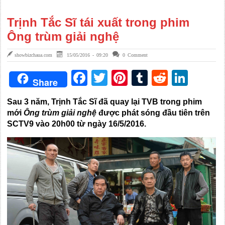
Trịnh Tắc Sĩ tái xuất trong phim
Ông trùm giải nghệ
showbizchaua.com
15/05/2016 - 09:20
0 Comment
Facebook
Twitter
Pinterest
Tumblr
Reddit
Link
Share
Sau 3 năm, Trịnh Tắc Sĩ đã quay lại TVB trong phim
mới
Ông trùm giải nghệ
được phát sóng đầu tiên trên
SCTV9 vào 20h00 từ ngày 16/5/2016.