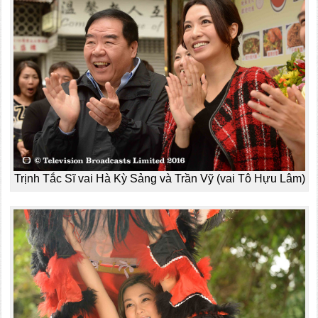
Trịnh Tắc Sĩ vai Hà Kỳ Sảng và Trần Vỹ (vai Tô Hựu Lâm)