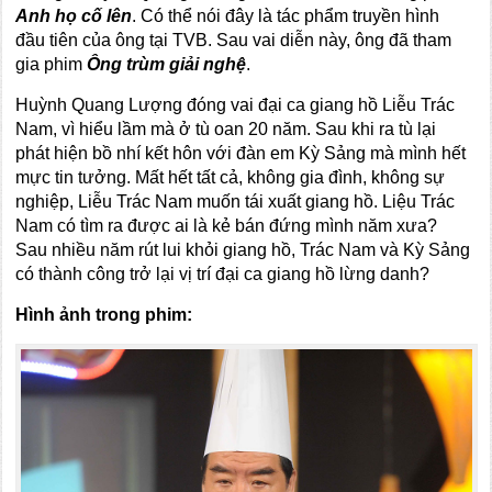
Anh họ cố lên
. Có thể nói đây là tác phẩm truyền hình
đầu tiên của ông tại TVB. Sau vai diễn này, ông đã tham
gia phim
Ông trùm giải nghệ
.
Huỳnh Quang Lượng đóng vai đại ca giang hồ Liễu Trác
Nam, vì hiểu lầm mà ở tù oan 20 năm. Sau khi ra tù lại
phát hiện bồ nhí kết hôn với đàn em Kỳ Sảng mà mình hết
mực tin tưởng. Mất hết tất cả, không gia đình, không sự
nghiệp, Liễu Trác Nam muốn tái xuất giang hồ. Liệu Trác
Nam có tìm ra được ai là kẻ bán đứng mình năm xưa?
Sau nhiều năm rút lui khỏi giang hồ, Trác Nam và Kỳ Sảng
có thành công trở lại vị trí đại ca giang hồ lừng danh?
Hình ảnh trong phim: