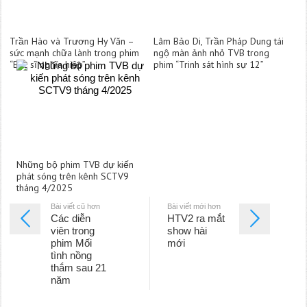
Trần Hào và Trương Hy Văn –
Lâm Bảo Di, Trần Pháp Dung tái
sức mạnh chữa lành trong phim
ngộ màn ảnh nhỏ TVB trong
“Bác sĩ nghĩa hiệp”
phim “Trinh sát hình sự 12”
Những bộ phim TVB dự kiến
phát sóng trên kênh SCTV9
tháng 4/2025
Bài viết cũ hơn
Bài viết mới hơn
Các diễn
HTV2 ra mắt
viên trong
show hài
phim Mối
mới
tình nồng
thắm sau 21
năm