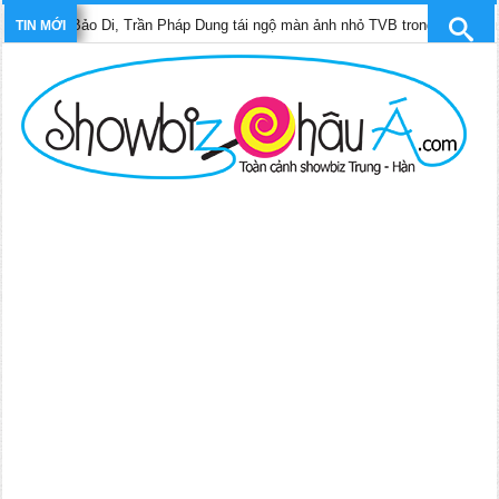
ần Pháp Dung tái ngộ màn ảnh nhỏ TVB trong phim “Trinh sát hình sự 12”
TIN MỚI