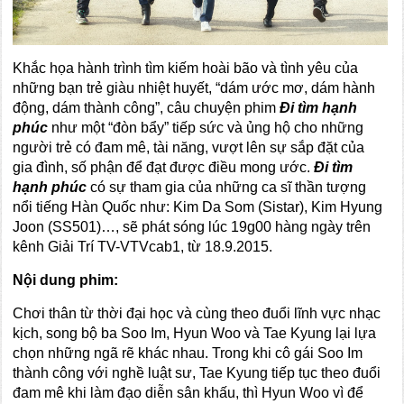
Khắc họa hành trình tìm kiếm hoài bão và tình yêu của
những bạn trẻ giàu nhiệt huyết, “dám ước mơ, dám hành
động, dám thành công”, câu chuyện phim
Đi tìm hạnh
phúc
như một “đòn bẩy” tiếp sức và ủng hộ cho những
người trẻ có đam mê, tài năng, vượt lên sự sắp đặt của
gia đình, số phận để đạt được điều mong ước.
Đi tìm
hạnh phúc
có sự tham gia của những ca sĩ thần tượng
nổi tiếng Hàn Quốc như: Kim Da Som (Sistar), Kim Hyung
Joon (SS501)…, sẽ phát sóng lúc 19g00 hàng ngày trên
kênh Giải Trí TV-VTVcab1, từ 18.9.2015.
Nội dung phim:
Chơi thân từ thời đại học và cùng theo đuổi lĩnh vực nhạc
kịch, song bộ ba Soo Im, Hyun Woo và Tae Kyung lại lựa
chọn những ngã rẽ khác nhau. Trong khi cô gái Soo Im
thành công với nghề luật sư, Tae Kyung tiếp tục theo đuổi
đam mê khi làm đạo diễn sân khấu, thì Hyun Woo vì để