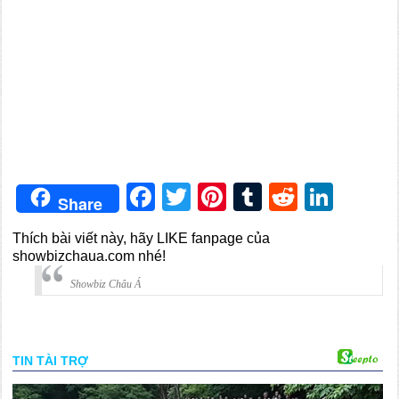
Facebook
Twitter
Pinterest
Tumblr
Reddit
Link
Share
Thích bài viết này, hãy LIKE fanpage của
showbizchaua.com nhé!
Showbiz Châu Á