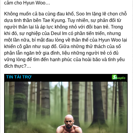
cảm cho Hyun Woo…
Không muốn cả ba cùng đau khổ, Soo Im lặng lẽ chọn chỗ
dựa tinh thần bên Tae Kyung. Tuy nhiên, sự phản đối từ
người thân lại là áp lực không nhỏ với đôi bạn trẻ. Trong
khi đó, sự nghiệp của Deul Im có phần tiến triển, nhưng
một lần nữa, bí mật đau lòng về thân thế của Hyun Woo lại
khiến cô gần như sụp đổ. Giữa những thử thách của số
phận lẫn ngăn trở gia đình, liệu những người trẻ có đủ
vững lòng để tìm đến hạnh phúc của hoài bão và tình yêu
đích thực?…