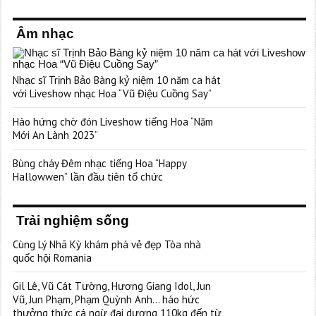
Âm nhạc
Nhạc sĩ Trịnh Bảo Bàng kỷ niệm 10 năm ca hát
với Liveshow nhạc Hoa “Vũ Điệu Cuồng Say”
Hào hứng chờ đón Liveshow tiếng Hoa “Năm
Mới An Lành 2023”
Bùng cháy Đêm nhạc tiếng Hoa “Happy
Hallowwen” lần đầu tiên tổ chức
Trải nghiệm sống
Cùng Lý Nhã Kỳ khám phá vẻ đẹp Tòa nhà
quốc hội Romania
Gil Lê, Vũ Cát Tường, Hương Giang Idol, Jun
Vũ, Jun Phạm, Phạm Quỳnh Anh… háo hức
thưởng thức cá ngừ đại dương 110kg đến từ