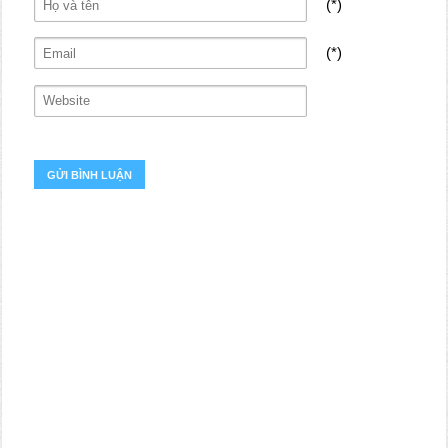
(*)
(*)