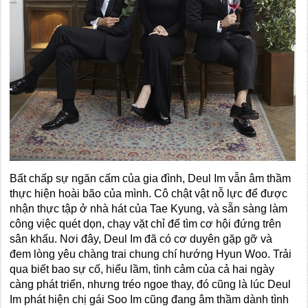
Bất chấp sự ngăn cấm của gia đình, Deul Im vẫn âm thầm
thực hiện hoài bão của mình. Cô chật vật nỗ lực để được
nhận thực tập ở nhà hát của Tae Kyung, và sẵn sàng làm
công việc quét dọn, chạy vặt chỉ để tìm cơ hội đứng trên
sân khấu. Nơi đây, Deul Im đã có cơ duyên gặp gỡ và
đem lòng yêu chàng trai chung chí hướng Hyun Woo. Trải
qua biết bao sự cố, hiểu lầm, tình cảm của cả hai ngày
càng phát triển, nhưng tréo ngoe thay, đó cũng là lúc Deul
Im phát hiện chị gái Soo Im cũng đang âm thầm dành tình