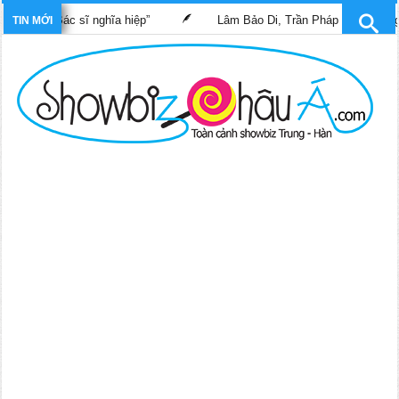
sĩ nghĩa hiệp”
Lâm Bảo Di, Trần Pháp Dung tái ngộ màn ảnh nhỏ
TIN MỚI