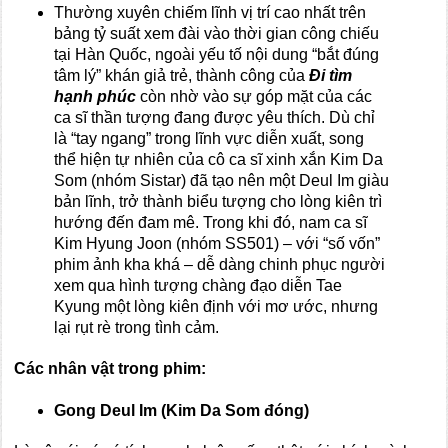
Thường xuyên chiếm lĩnh vị trí cao nhất trên
bảng tỷ suất xem đài vào thời gian công chiếu
tại Hàn Quốc, ngoài yếu tố nội dung “bắt đúng
tâm lý” khán giả trẻ, thành công của
Đi tìm
hạnh phúc
còn nhờ vào sự góp mặt của các
ca sĩ thần tượng đang được yêu thích. Dù chỉ
là “tay ngang” trong lĩnh vực diễn xuất, song
thể hiện tự nhiên của cô ca sĩ xinh xắn Kim Da
Som (nhóm Sistar) đã tạo nên một Deul Im giàu
bản lĩnh, trở thành biểu tượng cho lòng kiên trì
hướng đến đam mê. Trong khi đó, nam ca sĩ
Kim Hyung Joon (nhóm SS501) – với “số vốn”
phim ảnh kha khá – dễ dàng chinh phục người
xem qua hình tượng chàng đạo diễn Tae
Kyung một lòng kiên định với mơ ước, nhưng
lại rụt rè trong tình cảm.
Các nhân vật trong phim:
Gong Deul Im (Kim Da Som đóng)