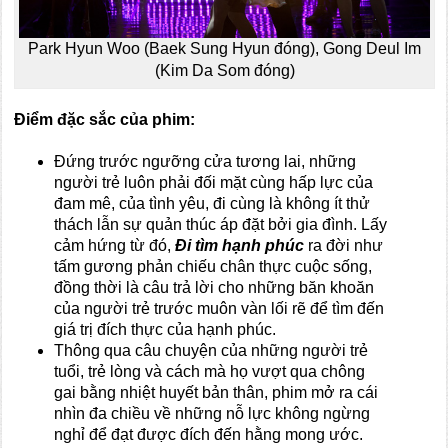
Park Hyun Woo (Baek Sung Hyun đóng), Gong Deul Im
(Kim Da Som đóng)
Điểm đặc sắc của phim:
Đứng trước ngưỡng cửa tương lai, những
người trẻ luôn phải đối mặt cùng hấp lực của
đam mê, của tình yêu, đi cùng là không ít thử
thách lẫn sự quản thúc áp đặt bởi gia đình. Lấy
cảm hứng từ đó,
Đi tìm hạnh phúc
ra đời như
tấm gương phản chiếu chân thực cuộc sống,
đồng thời là câu trả lời cho những băn khoăn
của người trẻ trước muôn vàn lối rẽ để tìm đến
giá trị đích thực của hạnh phúc.
Thông qua câu chuyện của những người trẻ
tuổi, trẻ lòng và cách mà họ vượt qua chông
gai bằng nhiệt huyết bản thân, phim mở ra cái
nhìn đa chiều về những nỗ lực không ngừng
nghỉ để đạt được đích đến hằng mong ước.