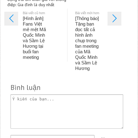
điệp: Gia đình là duy nhất
Bài viết cũ hơn
Bài viết mới hơn
[Hình ảnh]
[Thông báo]
Fans Việt
Tặng bạn
mê mệt Mã
đọc tất cả
Quốc Minh
hình ảnh
và Sầm Lệ
chụp trong
Hương tại
fan meeting
buổi fan
của Mã
meeting
Quốc Minh
và Sầm Lệ
Hương
Bình luận