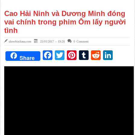
Cao Hải Ninh và Dương Minh đóng
vai chính trong phim Ôm lấy người
tình
showbizchaua.com
25/01/2017 - 19:20
0 Comment
Facebook
Twitter
Pinterest
Tumblr
Reddit
Link
Share