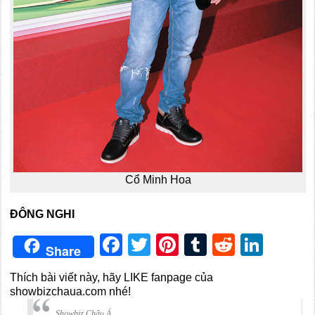
Cổ Minh Hoa
ĐÔNG NGHI
Facebook
Twitter
Pinterest
Tumblr
Reddit
Link
Share
Thích bài viết này, hãy LIKE fanpage của
showbizchaua.com nhé!
Showbiz Châu Á