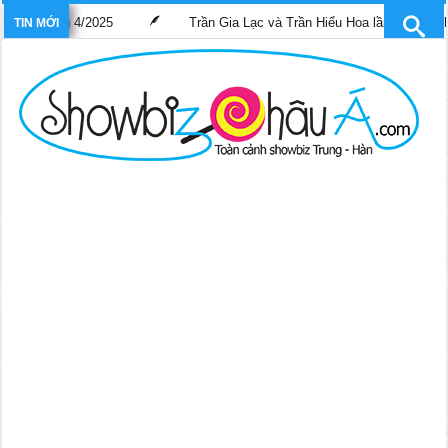
025
Trần Gia Lạc và Trần Hiểu Hoa lần đầu “gánh” trọng trách vai 
TIN MỚI