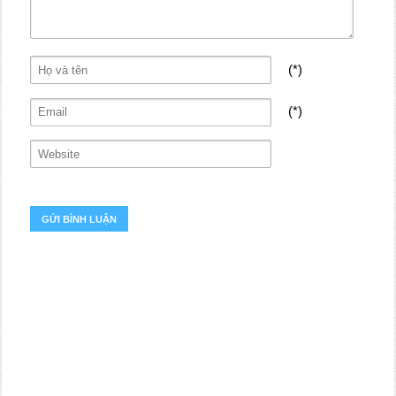
(*)
(*)