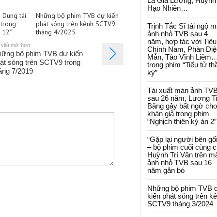
La Gia Lương, Huỳnh
Hạo Nhiên…
 Dung tái
Những bộ phim TVB dự kiến
trong
phát sóng trên kênh SCTV9
Trịnh Tắc Sĩ tái ngộ 
ự 12”
tháng 4/2025
ảnh nhỏ TVB sau 4
năm, hợp tác với Tiêu
 viết mới hơn
Chính Nam, Phàn Diệ
ững bộ phim TVB dự kiến
Mẫn, Tào Vĩnh Liêm
át sóng trên SCTV9 trong
trong phim “Tiểu tử th
áng 7/2019
kỳ”
Tái xuất màn ảnh TV
sau 26 năm, Lương T
Băng gây bất ngờ cho
khán giả trong phim
“Nghịch thiên kỳ án 2”
“Gặp lại người bên gối
– bộ phim cuối cùng 
Huỳnh Trí Văn trên m
ảnh nhỏ TVB sau 16
năm gắn bó
Những bộ phim TVB 
kiến phát sóng trên k
SCTV9 tháng 3/2024