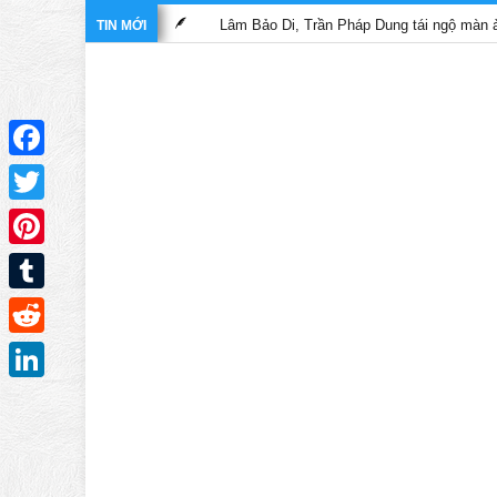
Lâm Bảo Di, Trần Pháp Dung tái ngộ màn ảnh nhỏ TVB t
TIN MỚI
Facebook
Twitter
Pinterest
Tumblr
Reddit
LinkedIn