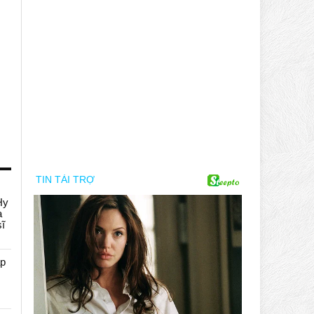
Hy
a
sĩ
áp