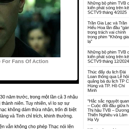
Những bộ phim TVB 
kiến phát sóng trên k
SCTV9 tháng 4/2025
Trần Gia Lạc và Trần
Hiểu Hoa lần đầu “gá
trọng trách vai chính
trong phim “Không gi
lạ”
Những bộ phim TVB 
kiến phát sóng trên k
SCTV9 tháng 12/2024
Thúc đẩy du lịch Đài
Loan thông qua Lễ hội
quảng bá du lịch TP 
Hùng và TP. Hồ Chí
Minh
30 năm trước, trong một lần cả 3 nhậu
“Hắc sắc nguyệt quan
 thành niên. Tuy nhiên, vì lo sợ sự
– Cuộc đối đầu giữa h
hạc không dám thừa nhận, trốn đi biệt
Thị hậu TVB – Dương
Thiến Nghiêu và Lâm
làng và Tinh chỉ trích, khinh thường.
Hạ Vy
iện vẫn không cho phép Thạc nói lên