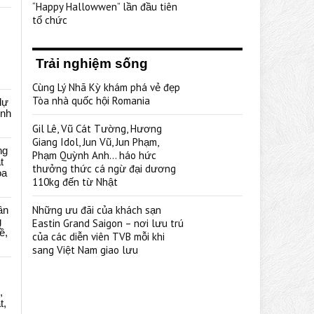
“Happy Hallowwen” lần đầu tiên
tổ chức
Trải nghiệm sống
Cùng Lý Nhã Kỳ khám phá vẻ đẹp
Tòa nhà quốc hội Romania
dự
ênh
Gil Lê, Vũ Cát Tường, Hương
Giang Idol, Jun Vũ, Jun Phạm,
ng
Phạm Quỳnh Anh… háo hức
t
thưởng thức cá ngừ đại dương
oa
110kg đến từ Nhật
Những ưu đãi của khách sạn
ân
g
Eastin Grand Saigon – nơi lưu trú
ề,
của các diễn viên TVB mỗi khi
sang Việt Nam giao lưu
,
t,