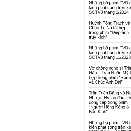
Những bộ phim TVB 
kiến phát sóng trên k
SCTV9 tháng 2/2024
Huỳnh Tông Trạch và
Châu Tú Na tái hợp
trong phim “Điệp ảnh
truy kích”
Những bộ phim TVB 
kiến phát sóng trên k
SCTV9 tháng 11/2023
Vợ chồng nghệ sĩ Trầ
Hào – Trần Nhân Mỹ t
hợp trong phim “Rom
và Chúc Anh Đài”
Trần Triển Bằng và N
Nhược Hy lần đầu tiê
đóng cặp trong phim
“Người Hồng Kông ở
Bắc Kinh”
Những bộ phim TVB 
kiến phát sóng trên k