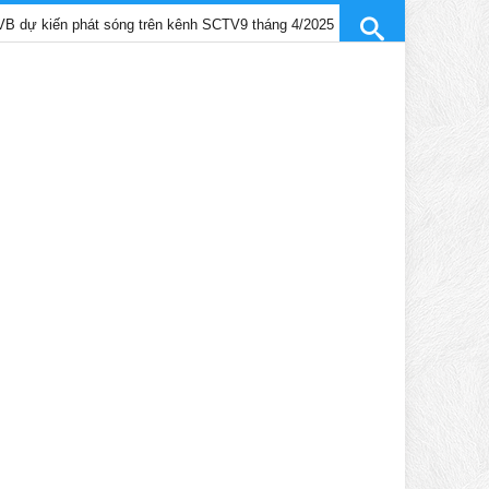
hát sóng trên kênh SCTV9 tháng 4/2025
Trần Gia Lạc và Trần Hi