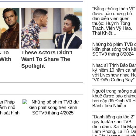
“Bằng chứng thép VI”
được bảo chứng bởi
dàn diễn viên quen
thuộc: Huỳnh Tông
Trạch, Viên Vỹ Hào,
Thái Khiết…
Những bộ phim TVB 
kiến phát sóng trên k
SCTV9 tháng 8/2024
Nhạc sĩ Trịnh Bảo Bà
kỷ niệm 10 năm ca há
với Liveshow nhạc H
“Vũ Điệu Cuồng Say”
Người trong mộng xu
khuê được bảo chứn
bởi cặp đôi Đinh Vũ H
Bành Tiểu Nhiễm
“Danh tiếng gia tộc 2”
quy tụ dàn sao TVB
đình đám: Xa Thi Mạn
Lâm Phong, La Tử Dậ