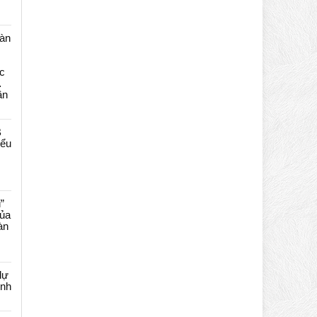
màn
c
…
ần
B
iểu
”
của
àn
dự
ênh