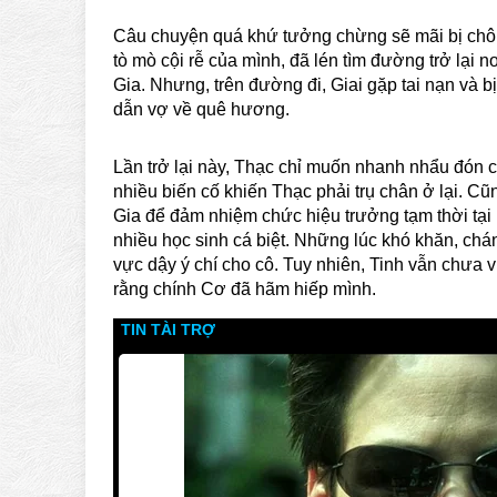
Câu chuyện quá khứ tưởng chừng sẽ mãi bị chôn v
tò mò cội rễ của mình, đã lén tìm đường trở lại 
Gia. Nhưng, trên đường đi, Giai gặp tai nạn và bị
dẫn vợ về quê hương.
Lần trở lại này, Thạc chỉ muốn nhanh nhẩu đón c
nhiều biến cố khiến Thạc phải trụ chân ở lại. Cũ
Gia để đảm nhiệm chức hiệu trưởng tạm thời tại 
nhiều học sinh cá biệt. Những lúc khó khăn, chá
vực dậy ý chí cho cô. Tuy nhiên, Tinh vẫn chưa
rằng chính Cơ đã hãm hiếp mình.