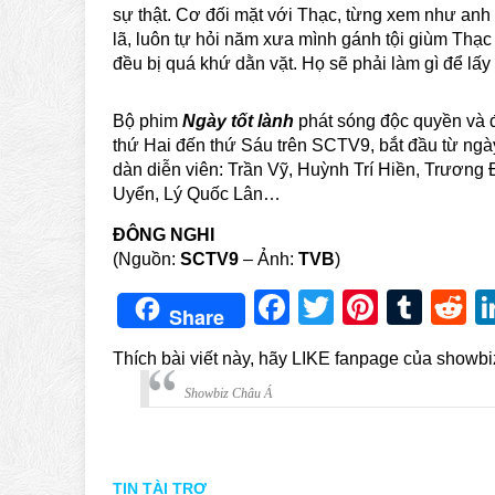
sự thật. Cơ đối mặt với Thạc, từng xem như an
lã, luôn tự hỏi năm xưa mình gánh tội giùm Thạc
đều bị quá khứ dằn vặt. Họ sẽ phải làm gì để lấ
Bộ phim
Ngày tốt lành
phát sóng độc quyền và 
thứ Hai đến thứ Sáu trên SCTV9, bắt đầu từ ngà
dàn diễn viên: Trần Vỹ, Huỳnh Trí Hiền, Trương
Uyển, Lý Quốc Lân…
ĐÔNG NGHI
(Nguồn:
SCTV9
– Ảnh:
TVB
)
Facebook
Twitter
Pintere
Tum
R
Share
Thích bài viết này, hãy LIKE fanpage của showb
Showbiz Châu Á