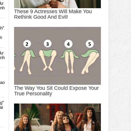
dự
ênh
nh”
an
dự
ênh
Cao
g”
ai