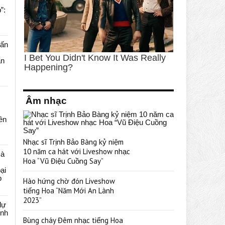
”:
uấn
ạn
Âm nhạc
rên
Nhạc sĩ Trịnh Bảo Bàng kỷ niệm
10 năm ca hát với Liveshow nhạc
cà
Hoa “Vũ Điệu Cuồng Say”
ại
p
Hào hứng chờ đón Liveshow
tiếng Hoa “Năm Mới An Lành
2023”
dự
ênh
Bùng cháy Đêm nhạc tiếng Hoa