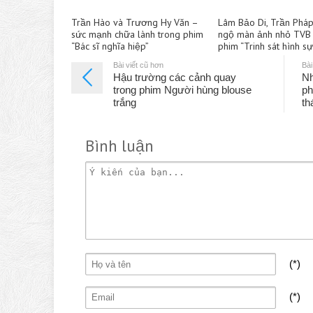
Trần Hào và Trương Hy Văn –
Lâm Bảo Di, Trần Pháp
sức mạnh chữa lành trong phim
ngộ màn ảnh nhỏ TVB 
“Bác sĩ nghĩa hiệp”
phim “Trinh sát hình s
Bài viết cũ hơn
Bài
Hậu trường các cảnh quay
Nh
trong phim Người hùng blouse
ph
trắng
th
Bình luận
(*)
(*)