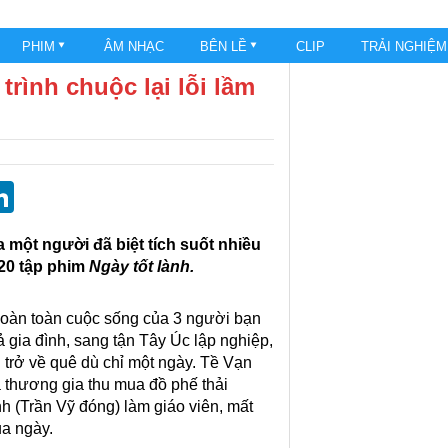
PHIM
ÂM NHẠC
BÊN LỀ
CLIP
TRẢI NGHIỆ
trình chuộc lại lỗi lầm
st
blr
eddit
LinkedIn
a một người đã biệt tích suốt nhiều
 20 tập phim
Ngày tốt lành.
hoàn toàn cuộc sống của 3 người bạn
 gia đình, sang tận Tây Úc lập nghiệp,
 trở về quê dù chỉ một ngày. Tề Vạn
à thương gia thu mua đồ phế thải
h (Trần Vỹ đóng) làm giáo viên, mất
ua ngày.