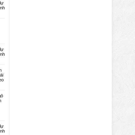
dự
ênh
dự
ênh
n
ái
eo
gô
n
dự
ênh