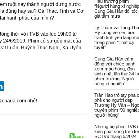
Hậu trường phim
h em ruột nay thành người dưng nước
“Người hùng xí nghiệp
 là đúng hay sai? Cả Thạc, Tinh và Cơ
Cung Gia Hân đội tóc
giả tắm mưa
y lại hạnh phúc của mình?
Lý Thấm và Tăng Th
Hy cùng vẽ nên bức
đồng thời với TVB vào lúc 19h00 từ
tranh tình yêu lãng m
y 24/6/2019. Phim có sự góp mặt của
trong phim “Thất dạ
tuyết”
 Đạt Luân, Huỳnh Thục Nghi, Xa Uyển
Cung Gia Hân cảm
động với chiếc bánh
kem màu hồng, đón
sinh nhật lần thứ 34 t
phim trường “Người
st
blr
eddit
LinkedIn
hùng xí nghiệp”
Trần Hào trổ tay pha 
phê cho người đẹp
izchaua.com nhé!
Trương Hy Văn – Ngo
truyện phim “Xí nghiệ
người hùng”
Những bộ phim TVB 
kiến phát sóng trên k
SCTV9 tháng 9/2024