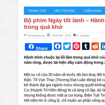
TRANG CHỦ
HẬU TRƯỜNG
CHÂN DUNG
Bộ phim Ngày tốt lành – Hành 
trong quá khứ
showbizchaua.com
21/06/2019 - 20:42
0 Comment
Facebook
Twitter
Pintere
Tum
R
Share
Hành trình chuộc lại lỗi lầm trong quá khứ củ
năm ròng, được tái hiện đầy cảm động trong
Một sự cố của 30 năm về trước đã làm thay đổi 
thân. Tề Vạn Thạc (Trương Đạt Luân đóng) bỏ cả
trở thành đại gia ngành rượu nhưng quyết không
Cơ (Huỳnh Trí Hiền đóng) bị cả làng cô lập, dù l
nhưng không được một ai coi trọng. Biện Tuệ Tin
hết niềm tin ở công lý, chỉ muốn an phận sống q