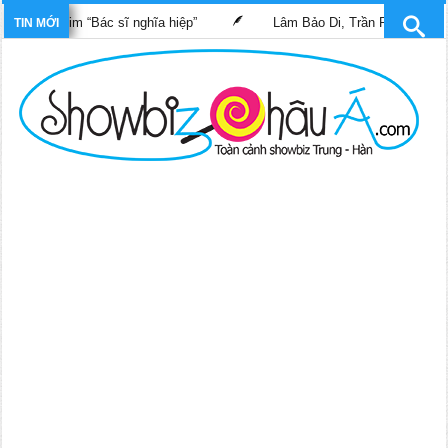
g phim “Bác sĩ nghĩa hiệp”
Lâm Bảo Di, Trần Pháp Dung tái ngộ
TIN MỚI