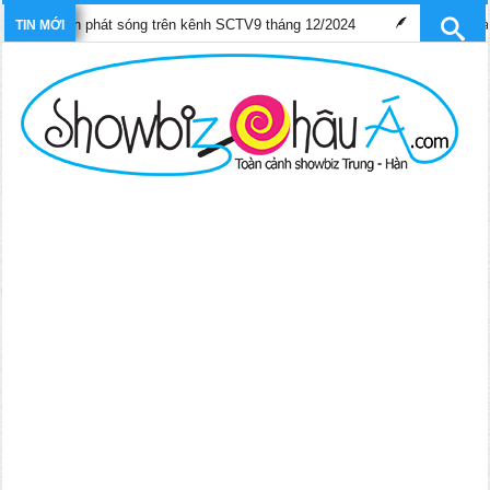
 sóng trên kênh SCTV9 tháng 12/2024
Trần Hào và Trương Hy V
TIN MỚI