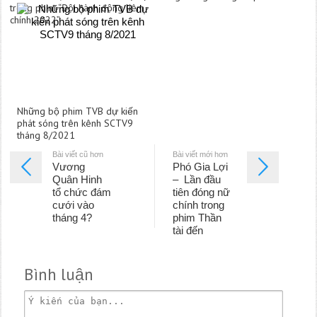
trong phim “Đội hành động liêm
chính 2022”
Những bộ phim TVB dự kiến
phát sóng trên kênh SCTV9
tháng 8/2021
Bài viết cũ hơn
Bài viết mới hơn
Vương
Phó Gia Lợi
Quân Hinh
– Lần đầu
tổ chức đám
tiên đóng nữ
cưới vào
chính trong
tháng 4?
phim Thần
tài đến
Bình luận