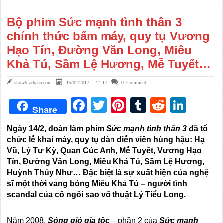
Bộ phim Sức mạnh tình thân 3
chính thức bấm máy, quy tụ Vương
Hạo Tín, Đường Văn Long, Miêu
Khả Tú, Sầm Lệ Hương, Mễ Tuyết…
showbizchaua.com
15/02/2017 - 14:17
0 Comment
Facebook
Twitter
Pinterest
Tumblr
Reddit
Link
Share
Ngày 14/2, đoàn làm phim
Sức mạnh tình thân 3
đã tổ
chức lễ khai máy, quy tụ dàn diễn viên hùng hậu: Hạ
Vũ, Lý Tư Kỳ, Quan Cúc Anh, Mễ Tuyết, Vương Hạo
Tín, Đường Văn Long, Miêu Khả Tú, Sầm Lệ Hương,
Huỳnh Thúy Như… Đặc biệt là sự xuất hiện của nghệ
sĩ một thời vang bóng Miêu Khả Tú – người tình
scandal của cố ngôi sao võ thuật Lý Tiểu Long.
Năm 2008,
Sóng gió gia tộc
– phần 2 của
Sức mạnh