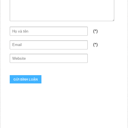
(*)
(*)