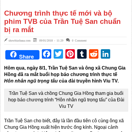
Chương trình thực tế mới và bộ
phim TVB của Trần Tuệ San chuẩn
bị ra mắt
showbizchaua.com
09/01/2018 - 11:29
0 Comment
Facebook
Twitter
Pinterest
Tumblr
Reddit
Link
Share
Hôm qua, ngày 8/1, Trần Tuệ San và ông xã Chung Gia
Hồng đã ra mắt buổi họp báo chương trình thực tế
Hôn nhân ngũ trọng tấu
của đài truyền hình Viu TV.
Trần Tuệ San và chồng Chung Gia Hồng tham gia buổi
họp báo chương trình “Hôn nhân ngũ trọng tấu” của Đài
Viu TV
Trần Tuệ San cho biết, đây là lần đầu tiên cô cùng ông xã
Chung Gia Hồng xuất hiện trước ống kính. Ngoại cảnh