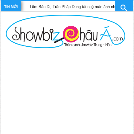
Lâm Bảo Di, Trần Pháp Dung tái ngộ màn ảnh nhỏ TVB trong phim 
TIN MỚI