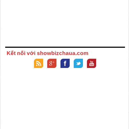
Kết nối với showbizchaua.com