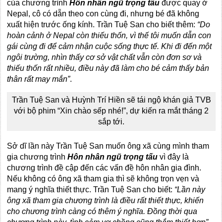
của chương trình
Hôn nhân ngũ trọng tấu
được quay ở
Nepal, cô có dẵn theo con cùng đi, nhưng bé đã không
xuất hiện trước ống kính. Trần Tuệ San cho biết thêm:
“Do
hoàn cảnh ở Nepal còn thiếu thốn, vì thế tôi muốn dẫn con
gái cùng đi để cảm nhận cuộc sống thực tế. Khi đi đến một
ngôi trường, nhìn thấy cơ sở vật chất vẫn còn đơn sơ và
thiếu thốn rất nhiều, điều này đã làm cho bé cảm thấy bản
thân rất may mắn”
.
Trần Tuệ San và Huỳnh Trí Hiền sẽ tái ngộ khán giả TVB
với bộ phim “Xin chào sếp nhé!”, dự kiến ra mắt tháng 2
sắp tới.
Sở dĩ lần này Trần Tuệ San muốn ông xã cùng mình tham
gia chương trình
Hôn nhân ngũ trọng tấu
vì đây là
chương trình đề cập đến các vấn đề hôn nhân gia đình.
Nếu không có ông xã tham gia thì sẽ không trọn vẹn và
mang ý nghĩa thiết thực. Trần Tuệ San cho biết:
“Lần này
ông xã tham gia chương trình là điều rất thiết thực, khiến
cho chương trình càng có thêm ý nghĩa. Đồng thời qua