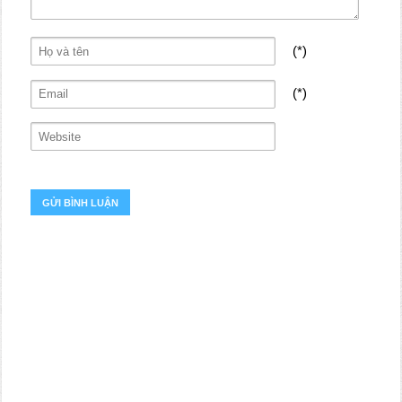
(*)
(*)