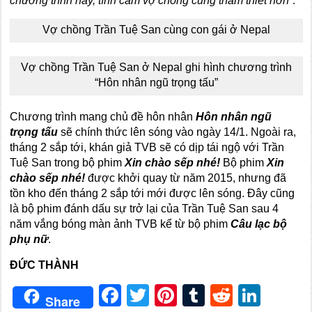
chương trình này, tình cảm vợ chồng cũng thắm thiết hơn”
.
Vợ chồng Trần Tuệ San cùng con gái ở Nepal
Vợ chồng Trần Tuệ San ở Nepal ghi hình chương trình
“Hôn nhân ngũ trọng tấu”
Chương trình mang chủ đề hôn nhân
Hôn nhân ngũ
trọng tấu
sẽ chính thức lên sóng vào ngày 14/1. Ngoài ra,
tháng 2 sắp tới, khán giả TVB sẽ có dịp tái ngộ với Trần
Tuệ San trong bộ phim
Xin chào sếp nhé!
Bộ phim
Xin
chào sếp nhé!
được khởi quay từ năm 2015, nhưng đã
tồn kho đến tháng 2 sắp tới mới được lên sóng. Đây cũng
là bộ phim đánh dấu sự trở lại của Trần Tuệ San sau 4
năm vắng bóng màn ảnh TVB kể từ bộ phim
Câu lạc bộ
phụ nữ
.
ĐỨC THÀNH
Facebook
Twitter
Pinterest
Tumblr
Reddit
Link
Share