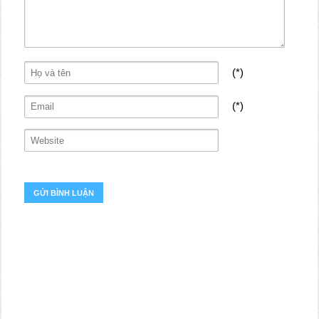
(*)
(*)