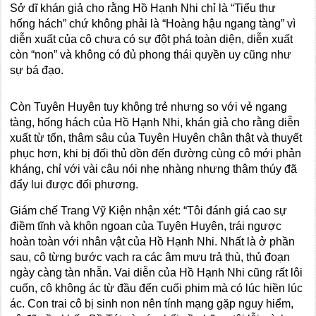
Sở dĩ khán giả cho rằng Hồ Hạnh Nhi chỉ là “Tiểu thư
hống hách” chứ không phải là “Hoàng hậu ngang tàng” vì
diễn xuất của cô chưa có sự đột phá toàn diện, diễn xuất
còn “non” và không có đủ phong thái quyền uy cũng như
sự bá đạo.
Còn Tuyên Huyên tuy không trẻ nhưng so với vẻ ngang
tàng, hống hách của Hồ Hạnh Nhi, khán giả cho rằng diễn
xuất từ tốn, thâm sâu của Tuyên Huyên chân thật và thuyết
phục hơn, khi bị đối thủ dồn đến đường cùng cô mới phản
kháng, chỉ với vài câu nói nhẹ nhàng nhưng thâm thúy đã
đẩy lui được đối phương.
Giám chế Trang Vỹ Kiện nhận xét: “Tôi đánh giá cao sự
điềm tĩnh và khôn ngoan của Tuyên Huyên, trái ngược
hoàn toàn với nhân vật của Hồ Hạnh Nhi. Nhất là ở phần
sau, cô từng bước vạch ra các âm mưu trả thù, thủ đoạn
ngày càng tàn nhẫn. Vai diễn của Hồ Hạnh Nhi cũng rất lôi
cuốn, cô không ác từ đầu đến cuối phim mà có lúc hiền lúc
ác. Con trai cô bị sinh non nên tính mạng gặp nguy hiểm,