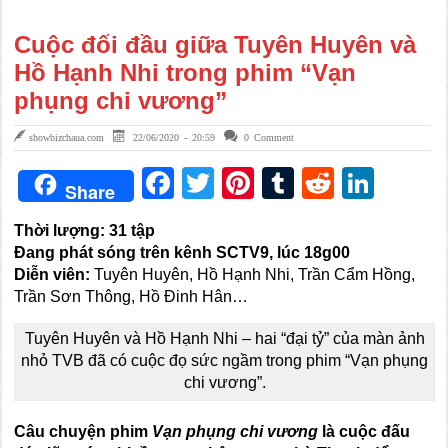
Cuộc đối đầu giữa Tuyên Huyên và
Hồ Hạnh Nhi trong phim “Vạn
phụng chi vương”
showbizchaua.com
22/06/2020 - 20:59
0 Comment
Facebook
Twitter
Pinterest
Tumblr
Reddit
Link
Share
Thời lượng: 31 tập
Đang phát sóng trên kênh SCTV9, lúc 18g00
Diễn viên:
Tuyên Huyên, Hồ Hạnh Nhi, Trần Cẩm Hồng,
Trần Sơn Thông, Hồ Đinh Hân…
Tuyên Huyên và Hồ Hạnh Nhi – hai “đại tỷ” của màn ảnh
nhỏ TVB đã có cuộc đọ sức ngầm trong phim “Vạn phụng
chi vương”.
Câu chuyện phim
Vạn phụng chi vương
là cuộc đấu