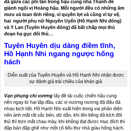
đá giữa các phi tần trong hậu cung nhà Thanh để
giành ngôi vị Hoàng hậu. Mỗi người đều có những âm
mưu và toan tính riêng, vì quyền lợi và cũng vì tự vệ,
hai người phụ nữ Nguyên Uyển (Hồ Hạnh Nhi đóng)
và Y Lan (Tuyên Huyên đóng) đã bất chấp mọi thủ
đoạn hạ gục đối thủ…
Tuyên Huyên dịu dàng điềm tĩnh,
Hồ Hạnh Nhi ngang ngược hống
hách
Diễn xuất của Tuyên Huyên và Hồ Hạnh Nhi nhận được
sự đánh giá trái chiều của khán giả
Vạn phụng chi vương
lấy đề tài cuộc chiến hậu cung
nên ngay từ hai tập đầu, các vị nương nương đã đấu đá
nhau kịch liệt. Hồ Hạnh Nhi xuất hiện trong vai phản diện
nên ánh mắt rất sắc bén, dữ dằn, khi lên tiếng đả kích đối
thủ thì trợn mắt chau mày, khi không đạt được mục đích thì
đập bàn đập ghế như một cô tiểu thư nhà giàu hống hách.