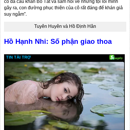
cô đã cầu khấn Bồ Tát và sám hối về những tội lỗi mình
gây ra, con đường phục thiện của cô rất đáng để khán giả
suy ngẫm”.
Tuyên Huyên và Hồ Định Hân
Hồ Hạnh Nhi: Số phận giao thoa