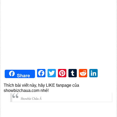
Facebook
Twitter
Pinterest
Tumblr
Reddit
Link
Share
Thích bài viết này, hãy LIKE fanpage của
showbizchaua.com nhé!
Showbiz Châu Á