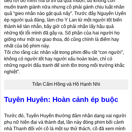
đều rời bỏ mình mà đi thì đã quá muộn, dù không còn
muốn tranh giành nữa nhưng cô phải gánh chịu luật nhân
quả “gieo nhân nào gặt quả nấy”. Trước đây Nguyên Uyển
ép người quá đáng, làm cho Y Lan từ một người tốt biến
thành kẻ tàn nhẫn, bây giờ cô phải nhận lấy hậu quả
những tội lỗi mình đã gây ra. Số phận của hai người họ
giống như một sự giao thoa, đó cũng chính là điểm hay
nhất của bộ phim này.
Tôi cho rằng các nhân vật trong phim đều rất “con người”,
không có người tốt hay người xấu hoàn toàn, chỉ có
những người đấu tranh để sinh tồn trong môi trường khắc
nghiệt”.
Trần Cẩm Hồng và Hồ Hạnh Nhi
Tuyên Huyên: Hoàn cảnh ép buộc
Trước đó, Tuyên Huyên thường đảm nhận dạng vai người
phụ nữ hiện đại và thành đạt, lần này đóng phim bối cảnh
nhà Thanh đối với cô là một sự thử thách, cô đã xem mình