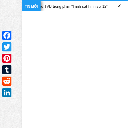
ộ màn ảnh nhỏ TVB trong phim “Trinh sát hình sự 12”
Những bộ 
TIN MỚI
Facebook
Twitter
Pinterest
Tumblr
Reddit
LinkedIn