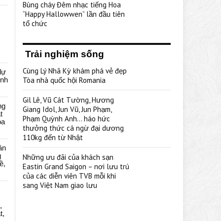
Bùng cháy Đêm nhạc tiếng Hoa
“Happy Hallowwen” lần đầu tiên
tổ chức
Trải nghiệm sống
Cùng Lý Nhã Kỳ khám phá vẻ đẹp
dự
ênh
Tòa nhà quốc hội Romania
Gil Lê, Vũ Cát Tường, Hương
ng
Giang Idol, Jun Vũ, Jun Phạm,
t
Phạm Quỳnh Anh… háo hức
oa
thưởng thức cá ngừ đại dương
110kg đến từ Nhật
ân
g
Những ưu đãi của khách sạn
ề,
Eastin Grand Saigon – nơi lưu trú
của các diễn viên TVB mỗi khi
sang Việt Nam giao lưu
,
t,