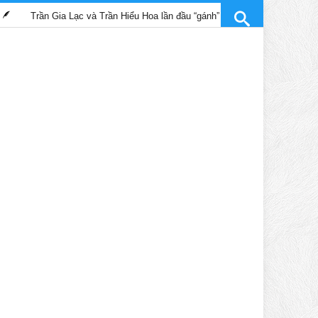
 Gia Lạc và Trần Hiểu Hoa lần đầu “gánh” trọng trách vai chính trong phim “K