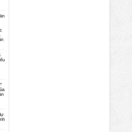
màn
c
…
ần
B
iểu
”
của
àn
dự
ênh