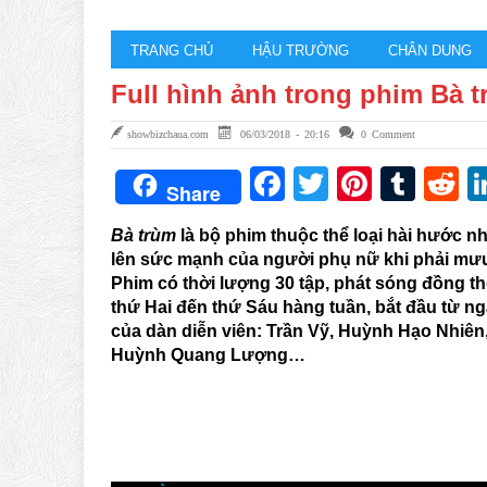
TRANG CHỦ
HẬU TRƯỜNG
CHÂN DUNG
Full hình ảnh trong phim Bà 
showbizchaua.com
06/03/2018 - 20:16
0 Comment
Facebook
Twitter
Pintere
Tum
R
Share
Bà trùm
là bộ phim thuộc thể loại hài hước 
lên sức mạnh của người phụ nữ khi phải mưu
Phim có thời lượng 30 tập, phát sóng đồng th
thứ Hai đến thứ Sáu hàng tuần, bắt đầu từ ng
của dàn diễn viên: Trần Vỹ, Huỳnh Hạo Nhiê
Huỳnh Quang Lượng…