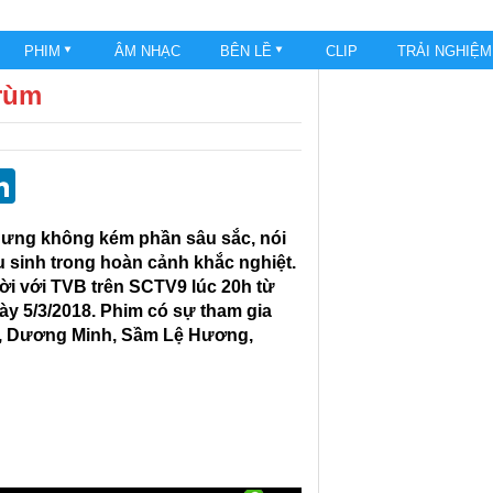
PHIM
ÂM NHẠC
BÊN LỀ
CLIP
TRẢI NGHIỆ
trùm
st
blr
eddit
LinkedIn
nhưng không kém phần sâu sắc, nói
 sinh trong hoàn cảnh khắc nghiệt.
ời với TVB trên SCTV9 lúc 20h từ
ày 5/3/2018. Phim có sự tham gia
n, Dương Minh, Sầm Lệ Hương,