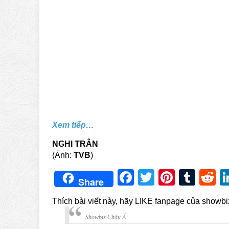
Xem tiếp…
NGHI TRÂN
(Ảnh:
TVB
)
Facebook
Twitter
Pintere
Tum
R
Share
Thích bài viết này, hãy LIKE fanpage của showb
Showbiz Châu Á