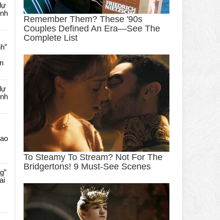
dự
ênh
nh”
an
dự
ênh
Cao
g”
ai