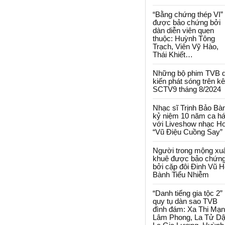
“Bằng chứng thép VI”
được bảo chứng bởi
dàn diễn viên quen
thuộc: Huỳnh Tông
Trạch, Viên Vỹ Hào,
Thái Khiết…
Những bộ phim TVB 
kiến phát sóng trên k
SCTV9 tháng 8/2024
Nhạc sĩ Trịnh Bảo Bà
kỷ niệm 10 năm ca há
với Liveshow nhạc H
“Vũ Điệu Cuồng Say”
Người trong mộng xu
khuê được bảo chứn
bởi cặp đôi Đinh Vũ H
Bành Tiểu Nhiễm
“Danh tiếng gia tộc 2”
quy tụ dàn sao TVB
đình đám: Xa Thi Mạn
Lâm Phong, La Tử Dậ