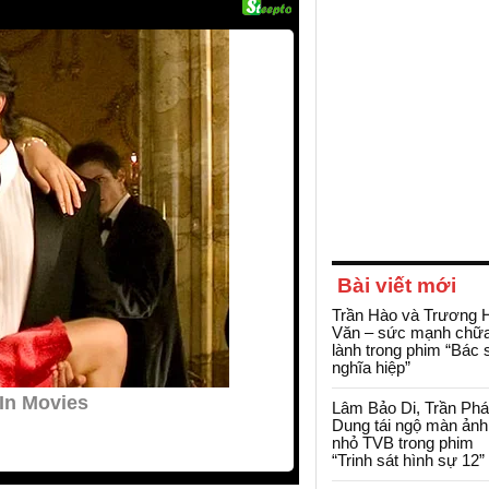
Bài viết mới
Trần Hào và Trương 
Văn – sức mạnh chữ
lành trong phim “Bác 
nghĩa hiệp”
Lâm Bảo Di, Trần Ph
Dung tái ngộ màn ảnh
nhỏ TVB trong phim
“Trinh sát hình sự 12”