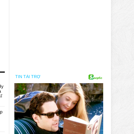
Hy
a
sĩ
áp