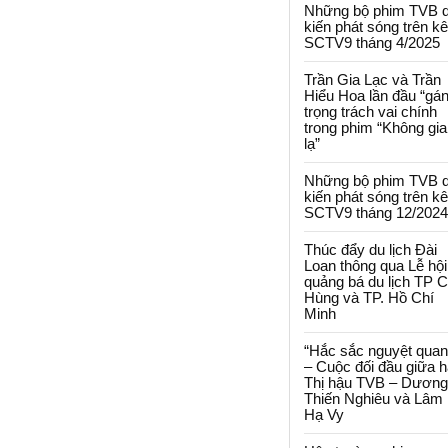
Những bộ phim TVB 
kiến phát sóng trên k
SCTV9 tháng 4/2025
Trần Gia Lạc và Trần
Hiểu Hoa lần đầu “gá
trọng trách vai chính
trong phim “Không gi
lạ”
Những bộ phim TVB 
kiến phát sóng trên k
SCTV9 tháng 12/2024
Thúc đẩy du lịch Đài
Loan thông qua Lễ hội
quảng bá du lịch TP 
Hùng và TP. Hồ Chí
Minh
“Hắc sắc nguyệt quan
– Cuộc đối đầu giữa h
Thị hậu TVB – Dương
Thiến Nghiêu và Lâm
Hạ Vy