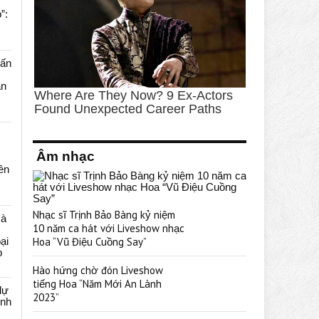
”:
uấn
ạn
Âm nhạc
rên
Nhạc sĩ Trịnh Bảo Bàng kỷ niệm
cà
10 năm ca hát với Liveshow nhạc
ại
Hoa “Vũ Điệu Cuồng Say”
p
Hào hứng chờ đón Liveshow
tiếng Hoa “Năm Mới An Lành
dự
2023”
ênh