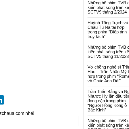
Những bộ phim TVB 
kiến phát sóng trên k
SCTV9 tháng 2/2024
Huỳnh Tông Trạch và
Châu Tú Na tái hợp
trong phim “Điệp ảnh
truy kích”
Những bộ phim TVB 
kiến phát sóng trên k
SCTV9 tháng 11/2023
Vợ chồng nghệ sĩ Trầ
Hào – Trần Nhân Mỹ t
hợp trong phim “Rom
và Chúc Anh Đài”
Trần Triển Bằng và N
Nhược Hy lần đầu tiê
st
blr
eddit
LinkedIn
đóng cặp trong phim
“Người Hồng Kông ở
Bắc Kinh”
izchaua.com nhé!
Những bộ phim TVB 
kiến phát sóng trên k