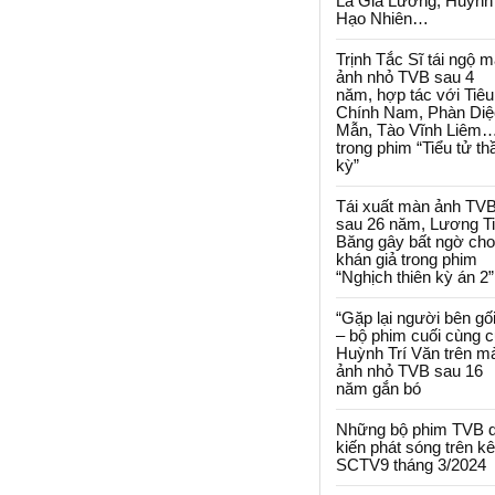
La Gia Lương, Huỳnh
Hạo Nhiên…
Trịnh Tắc Sĩ tái ngộ 
ảnh nhỏ TVB sau 4
năm, hợp tác với Tiêu
Chính Nam, Phàn Diệ
Mẫn, Tào Vĩnh Liêm
trong phim “Tiểu tử th
kỳ”
Tái xuất màn ảnh TV
sau 26 năm, Lương T
Băng gây bất ngờ cho
khán giả trong phim
“Nghịch thiên kỳ án 2”
“Gặp lại người bên gối
– bộ phim cuối cùng 
Huỳnh Trí Văn trên m
ảnh nhỏ TVB sau 16
năm gắn bó
Những bộ phim TVB 
kiến phát sóng trên k
SCTV9 tháng 3/2024