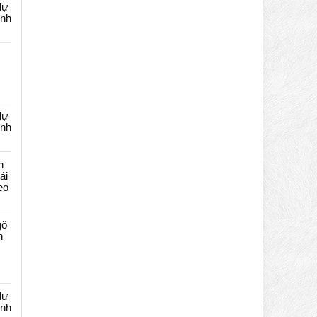
dự
ênh
dự
ênh
n
ái
eo
gô
n
dự
ênh