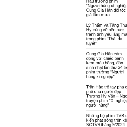
Hậu trường phim
“Người hùng xí nghiệp
Cung Gia Hân đội tóc
giả tắm mưa
Lý Thấm và Tăng Th
Hy cùng vẽ nên bức
tranh tình yêu lãng m
trong phim “Thất dạ
tuyết”
Cung Gia Hân cảm
động với chiếc bánh
kem màu hồng, đón
sinh nhật lần thứ 34 t
phim trường “Người
hùng xí nghiệp”
Trần Hào trổ tay pha 
phê cho người đẹp
Trương Hy Văn – Ngo
truyện phim “Xí nghiệ
người hùng”
Những bộ phim TVB 
kiến phát sóng trên k
SCTV9 tháng 9/2024