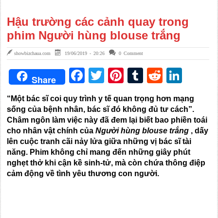
Hậu trường các cảnh quay trong
phim Người hùng blouse trắng
showbizchaua.com
19/06/2019 - 20:26
0 Comment
Facebook
Twitter
Pinterest
Tumblr
Reddit
Link
Share
“Một bác sĩ coi quy trình y tế quan trọng hơn mạng
sống của bệnh nhân, bác sĩ đó không đủ tư cách”.
Châm ngôn làm việc này đã đem lại biết bao phiền toái
cho nhân vật chính của
Người hùng blouse trắng
, dấy
lên cuộc tranh cãi nảy lửa giữa những vị bác sĩ tài
năng. Phim không chỉ mang đến những giây phút
nghẹt thở khi cận kề sinh-tử, mà còn chứa thông điệp
cảm động về tình yêu thương con người.