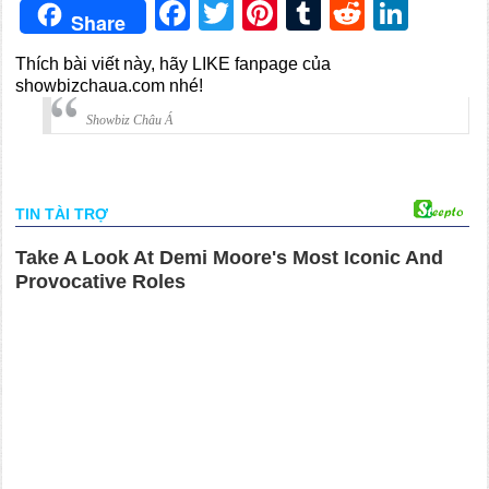
Facebook
Twitter
Pinterest
Tumblr
Reddit
Link
Share
Thích bài viết này, hãy LIKE fanpage của
showbizchaua.com nhé!
Showbiz Châu Á