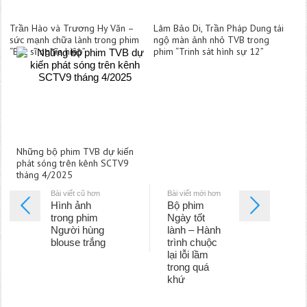
Trần Hào và Trương Hy Văn –
Lâm Bảo Di, Trần Pháp Dung tái
sức mạnh chữa lành trong phim
ngộ màn ảnh nhỏ TVB trong
“Bác sĩ nghĩa hiệp”
phim “Trinh sát hình sự 12”
Những bộ phim TVB dự kiến
phát sóng trên kênh SCTV9
tháng 4/2025
Bài viết cũ hơn
Bài viết mới hơn
Hình ảnh
Bộ phim
trong phim
Ngày tốt
Người hùng
lành – Hành
blouse trắng
trình chuộc
lại lỗi lầm
trong quá
khứ