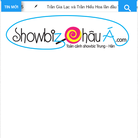
2025
Trần Gia Lạc và Trần Hiểu Hoa lần đầu “gánh” trọng trách vai
TIN MỚI